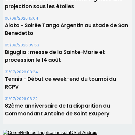
procession le 14 août
31/07/2026 08:24
Tennis - Début ce week-end du tournoi du
RCPV
31/07/2026 08:22
82ème anniversaire de la disparition du
Commandant Antoine de Saint Exupery
Les plus lus
Satine Nomary est la nouvelle Miss Corse 2026
Éclipse du 12 août : la Corse aux premières loges
d'un spectacle qui ne reviendra pas avant 2081
Bastia – Le festival Porto Latino évacué en urgence
avant le concert de Mosimann