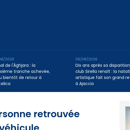
08/2026
09/08/2026
l de l'Àghjara : la
Dix ans après sa disparition,
xième tranche achevée,
club Sirella renaît : la natat
au bientôt de retour à
artistique fait son grand re
telica
à Ajaccio
ersonne retrouvée
véhicule