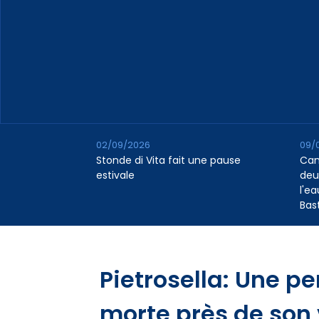
02/09/2026
09/
Stonde di Vita fait une pause
Cana
estivale
deu
l'e
Bas
Pietrosella: Une p
morte près de son 