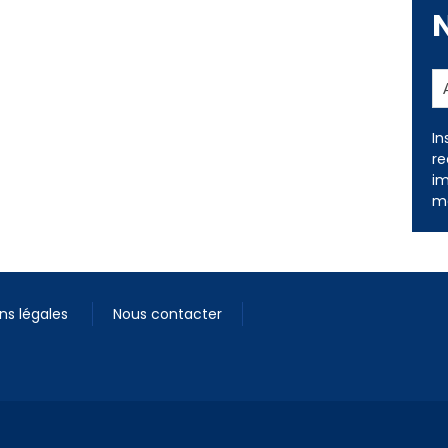
In
re
im
me
ns légales
Nous contacter