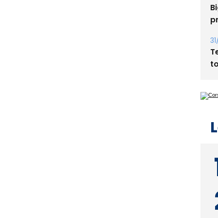
31
T
t
L