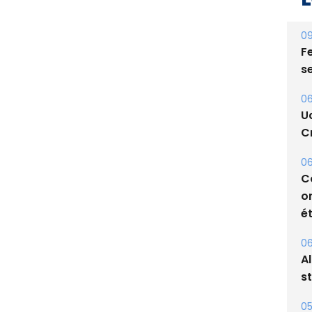
09
Fe
s
06
U
Cr
06
C
o
ét
06
A
s
05
Bi
p