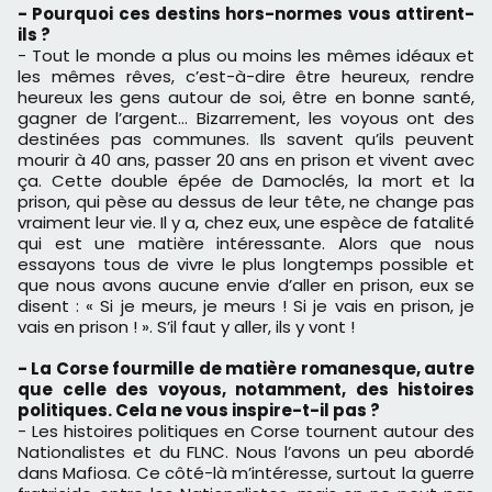
- Pourquoi ces destins hors-normes vous attirent-
ils ?
- Tout le monde a plus ou moins les mêmes idéaux et
les mêmes rêves, c’est-à-dire être heureux, rendre
heureux les gens autour de soi, être en bonne santé,
gagner de l’argent… Bizarrement, les voyous ont des
destinées pas communes. Ils savent qu’ils peuvent
mourir à 40 ans, passer 20 ans en prison et vivent avec
ça. Cette double épée de Damoclés, la mort et la
prison, qui pèse au dessus de leur tête, ne change pas
vraiment leur vie. Il y a, chez eux, une espèce de fatalité
qui est une matière intéressante. Alors que nous
essayons tous de vivre le plus longtemps possible et
que nous avons aucune envie d’aller en prison, eux se
disent : « Si je meurs, je meurs ! Si je vais en prison, je
vais en prison ! ». S’il faut y aller, ils y vont !
- La Corse fourmille de matière romanesque, autre
que celle des voyous, notamment, des histoires
politiques. Cela ne vous inspire-t-il pas ?
- Les histoires politiques en Corse tournent autour des
Nationalistes et du FLNC. Nous l’avons un peu abordé
dans Mafiosa. Ce côté-là m’intéresse, surtout la guerre