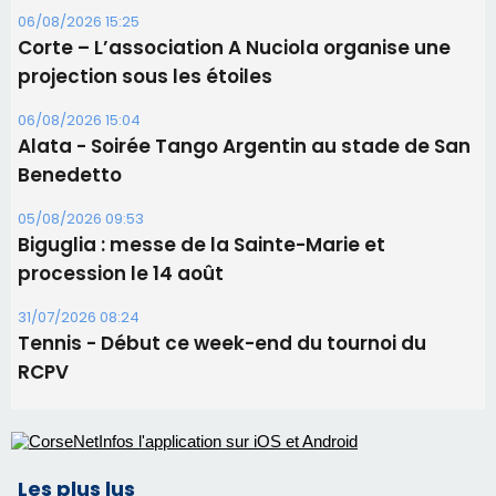
05/08/2026 09:53
Biguglia : messe de la Sainte-Marie et
procession le 14 août
31/07/2026 08:24
Tennis - Début ce week-end du tournoi du
RCPV
Les plus lus
Satine Nomary est la nouvelle Miss Corse 2026
Éclipse du 12 août : la Corse aux premières loges
d'un spectacle qui ne reviendra pas avant 2081
Éclipse du 12 août : Où s'installer en Corse pour
profiter pleinement du spectacle ?
En Corse, un début de saison marqué par une
consommation en recul dans les restaurants