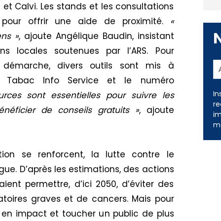
i et Calvi. Les stands et les consultations
pour offrir une aide de proximité.
«
ens »
, ajoute Angélique Baudin, insistant
ons locales soutenues par l’ARS. Pour
 démarche, divers outils sont mis à
ion Tabac Info Service et le numéro
In
ces sont essentielles pour suivre les
re
énéficier de conseils gratuits »
, ajoute
im
me
ion se renforcent, la lutte contre le
e. D’après les estimations, des actions
nt permettre, d’ici 2050, d’éviter des
atoires graves et de cancers. Mais pour
r en impact et toucher un public de plus