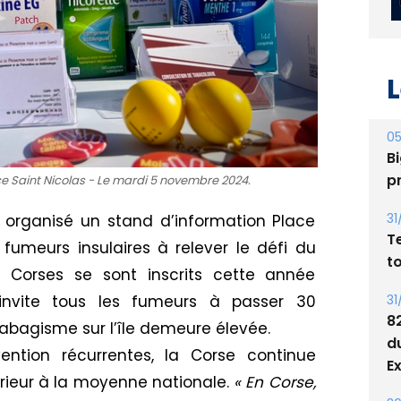
L
05
Bi
p
e Saint Nicolas - Le mardi 5 novembre 2024.
31
 organisé un stand d’information Place
T
fumeurs insulaires à relever le défi du
t
 Corses se sont inscrits cette année
31
 invite tous les fumeurs à passer 30
8
tabagisme sur l’île demeure élevée.
d
tion récurrentes, la Corse continue
E
rieur à la moyenne nationale.
« En Corse,