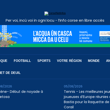
Per voi, incù voi in ogni locu - l’info corse en libre accès
IQUE
FOOTBALL
SPORTS
VOTRE RÉGION
MONDE
A
ET DE DEUIL
08/2026
05/08/2026
tène- Début de noyade à
Tennis - Les meilleures je
etosa
joueuses d’Europe réunies 
Bastia pour la Raquette de
Corail