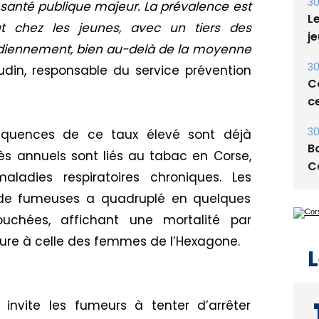
30
santé publique majeur. La prévalence est
Le
ut chez les jeunes, avec un tiers des
je
idiennement, bien au-delà de la moyenne
30
din, responsable du service prévention
Co
ce
30
séquences de ce taux élevé sont déjà
Ba
cès annuels sont liés au tabac en Corse,
C
ladies respiratoires chroniques. Les
de fumeuses a quadruplé en quelques
ouchées, affichant une mortalité par
re à celle des femmes de l’Hexagone.
L
invite les fumeurs à tenter d’arrêter