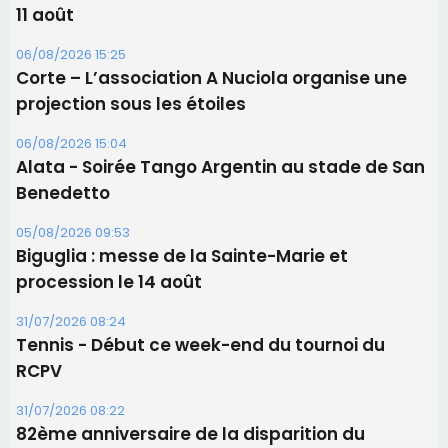
Biguglia : messe de la Sainte-Marie et
procession le 14 août
31/07/2026 08:24
Tennis - Début ce week-end du tournoi du
RCPV
31/07/2026 08:22
82ème anniversaire de la disparition du
Commandant Antoine de Saint Exupery
Les plus lus
Satine Nomary est la nouvelle Miss Corse 2026
Éclipse du 12 août : la Corse aux premières loges
d'un spectacle qui ne reviendra pas avant 2081
En Corse, un début de saison marqué par une