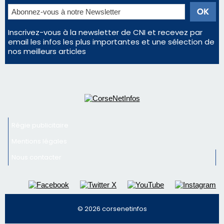
Régie publicitaire
Mentions légales
Nous contacter
© 2026 corsenetinfos