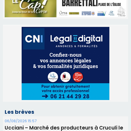
Les brèves
06/08/2026 15:57
Ucciani – Marché des producteurs à Cruculi le
11 août
06/08/2026 15:25
Corte – L’association A Nuciola organise une
projection sous les étoiles
06/08/2026 15:04
Alata - Soirée Tango Argentin au stade de San
Benedetto
05/08/2026 09:53