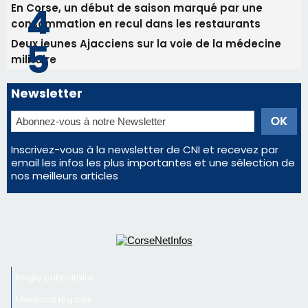
Les plus lus
Satine Nomary est la nouvelle Miss Corse 2026
Éclipse du 12 août : la Corse aux premières loges
d'un spectacle qui ne reviendra pas avant 2081
La gendarmerie alerte les restaurateurs corses
face à une nouvelle escroquerie au faux vendeur de
vin
En Corse, un début de saison marqué par une
consommation en recul dans les restaurants
Deux jeunes Ajacciens sur la voie de la médecine
militaire
Newsletter
Inscrivez-vous à la newsletter de CNI et recevez par
email les infos les plus importantes et une sélection de
nos meilleurs articles