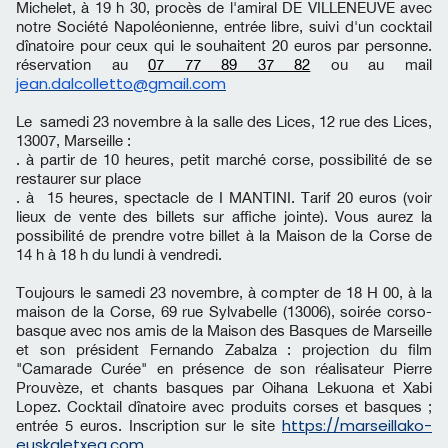
Michelet, à 19 h 30, procès de l'amiral DE VILLENEUVE avec
notre Société Napoléonienne, entrée libre, suivi d'un cocktail
dînatoire pour ceux qui le souhaitent 20 euros par personne.
réservation au
07 77 89 37 82
ou au mail
jean.dalcolletto@gmail.com
Le samedi 23 novembre à la salle des Lices, 12 rue des Lices,
13007, Marseille :
. à partir de 10 heures, petit marché corse, possibilité de se
restaurer sur place
. à 15 heures, spectacle de I MANTINI. Tarif 20 euros (voir
lieux de vente des billets sur affiche jointe). Vous aurez la
possibilité de prendre votre billet à la Maison de la Corse de
14 h à 18 h du lundi à vendredi.
Toujours le samedi 23 novembre, à compter de 18 H 00, à la
maison de la Corse, 69 rue Sylvabelle (13006), soirée corso-
basque avec nos amis de la Maison des Basques de Marseille
et son président Fernando Zabalza : projection du film
"Camarade Curée" en présence de son réalisateur Pierre
Prouvèze, et chants basques par Oihana Lekuona et Xabi
Lopez. Cocktail dînatoire avec produits corses et basques ;
https://marseillako-
entrée 5 euros. Inscription sur le site
euskaletxea.com