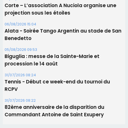
31/07/2026 08:24
Tennis - Début ce week-end du tournoi du
RCPV
31/07/2026 08:22
82ème anniversaire de la disparition du
Commandant Antoine de Saint Exupery
Les plus lus
Satine Nomary est la nouvelle Miss Corse 2026
Éclipse du 12 août : la Corse aux premières loges
d'un spectacle qui ne reviendra pas avant 2081
La gendarmerie alerte les restaurateurs corses
face à une nouvelle escroquerie au faux vendeur de
vin