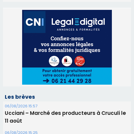
Les brèves
06/08/2026 15:57
Ucciani – Marché des producteurs à Cruculi le
11 août
06/08/2026 15:25
Corte – L’association A Nuciola organise une
projection sous les étoiles
06/08/2026 15:04
Alata - Soirée Tango Argentin au stade de San
Benedetto
05/08/2026 09:53
Biguglia : messe de la Sainte-Marie et
procession le 14 août