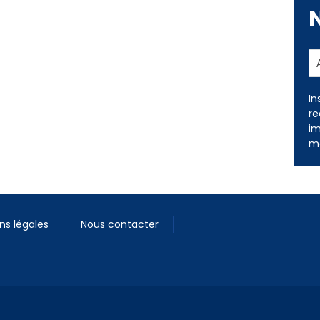
In
re
im
me
ns légales
Nous contacter