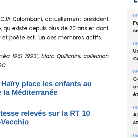
09
 CJA Colombani, actuellement président
Fe
 qu existe depuis plus de 20 ans et dont
s
r et poète est l'un des membres actifs.
06
U
 1961-1993", Marc Quilichini, collection
Cr
50€
06
C
Haïry place les enfants au
o
 la Méditerranée
ét
06
tesse relevés sur la RT 10
A
o-Vecchio
s
05