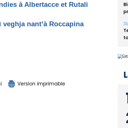
dies à Albertacce et Rutali
Bi
p
ì veghja nant’à Roccapina
31
T
t
L
i
Version imprimable