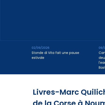
02/09/2026
09/
Stonde di Vita fait une pause
Cana
estivale
deu
l'e
Bas
Livres-Marc Quilic
de la Corse à Nou