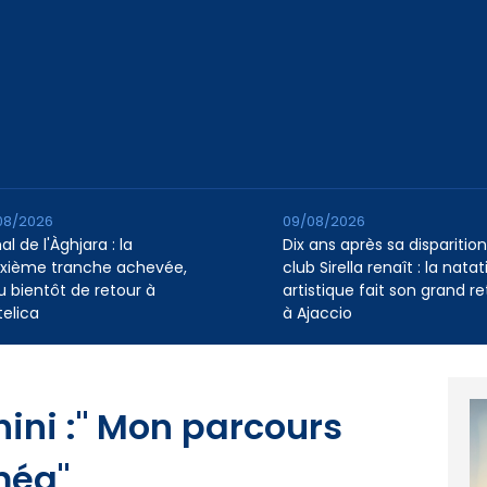
08/2026
09/08/2026
l de l'Àghjara : la
Dix ans après sa disparition,
xième tranche achevée,
club Sirella renaît : la natat
au bientôt de retour à
artistique fait son grand re
telica
à Ajaccio
hini :" Mon parcours
méa"