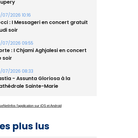
cci : I Messageri en concert gratuit
udi soir
/07/2026 09:55
rte : I Chjami Aghjalesi en concert
 soir
/07/2026 08:33
stia - Assunta Gloriosa à la
athédrale Sainte-Marie
es plus lus
Satine Nomary est la