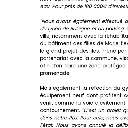
eau.
Pour près de 180 000€ d’invest
"Nous avons également effectué 
du lycée de Balagne et au
parking
d
ville, notamment avec la réhabilita
du bâtiment des filles de Marie, l’
le grand projet des îles, mené par 
partenariat avec la commune, visan
afin d’en faire une zone protégé
promenade.
Mais également l
a
réfection
du gy
équipement neuf dont profitent c
venir, comme la voie d’évitement q
contournement.
"C’est un projet 
dans notre PL
U
.
Pour cela, nous av
l’état.
Nous avons annulé la délibé