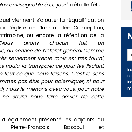
lus envisageable à ce jour".
détaille l'élu.
quel viennent s’ajouter la réqualification
our
l
’église de l’Immaculée Conceptio
n
,
atrimoine, ou encore la
réfection
de la
"Nous avons chacun fait un
, au service de l’intérêt général.Comme
In
rès seulement trente mois est très fourni,
re
s voulu la transparence pour les
lisulani
,
im
s tout ce que nous faisons.
C’est le sens
me
mmes pas élus pour polémiquer, ni pour
ail, nous le menons avec vous, pour notre
 ne saura nous faire dévier de cette
a également présenté les adjoints au
 Pierre
-Francois Bascoul
et