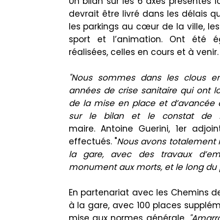
Un bilan sur les 6 axes présentés 
devrai
t
être livré dans les délais que
les
parkings
au cœur de la ville, l
es
sport et l’animation.
Ont été é
réalisées, celles en
cours
et à venir.
"Nous sommes dans les clous
e
années de crise sanitaire qui ont
de la mise en place et d’avancée d
sur le bilan et le constat de n
maire.
Antoine
Guerini
, 1er adjoi
effectués.
"
Nous avons totalement 
la gare, avec des travaux d’e
monument aux morts, et le long du
En partenariat avec les
Chemins de
à la gare, avec 100 places supplém
mise aux normes générale.
"
Amarr