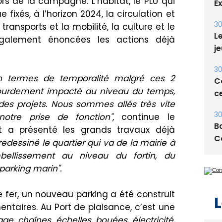
lors de la campagne.
L’habitat,
l
e PLU qui
Le
 fixés, à l’horizon 2024, l
a circulation et
je
transports
et la mobilité, la culture et le
galement énoncées les actions déjà
30
Co
ce
n termes de
temporalité malgré
ces
2
30
 lourdement impacté
au niveau du
temps,
Ba
es projets.
Nous sommes allés très vite
C
otre prise de fonction"
, continue le
nt
a
présenté
les grands travaux déjà
redessiné le
quartier
qui va de la mairie à
mbellissement
au niveau du
fortin, du
parking
marin".
L
 fer
, un nouveau parking a été construit
entaires.
Au
Port
de plaisance, c’est une
age
,
chaînes
, échelles, bouées, électricité,