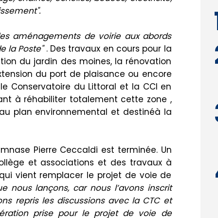
issement".
des aménagements de voirie aux abords
e la Poste"
.
D
es travau
x
en
cours
pour la
tion du jardin des moines, la rénovation
extension du port de plaisance ou encore
le Conservatoire du Littoral et la CCI en
t à réhabiliter totalement cette zone ,
e au plan environnemental et
destiné
à la
mnase Pierre
Ceccaldi
est terminée.
Un
ollège et associations et
des travaux à
ui vient remplacer le projet de voie de
que nous
lançons,
car nous
l
’
avons inscrit
ons repris les discussions avec la
CTC
et
ration prise pour le projet de voie de