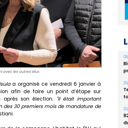
L
05
Bi
p
31
i avec les autres élus
T
t
isula
a organisé ce vendredi 6 janvier à
ion afin de faire un point d’étape sur
31
après son élection.
"Il était important
8
an des 30 premiers mois de mandature de
d
stiani
.
E
30