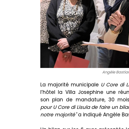
Angèle Bastian
La majorité municipale
U
Core
di
L
l’
hôtel
la
Villa
Josephine
une réun
son
plan
de mandature, 30 mois 
pour
U Core
di
Lisula
de faire un bil
notre majorité"
a indiqué Angèle
Ba