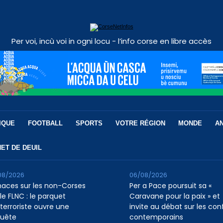
Per voi, incù voi in ogni locu - l’info corse en libre accès
IQUE
FOOTBALL
SPORTS
VOTRE RÉGION
MONDE
A
ET DE DEUIL
08/2026
06/08/2026
aces sur les non-Corses
Per a Pace poursuit sa «
le FLNC : le parquet
Caravane pour la paix » et
iterroriste ouvre une
invite au débat sur les conf
uête
contemporains