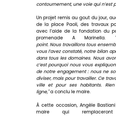
contournement, une voie qui n’est p
Un
projet
remis
au
gout
du jour, au
de la place
Paoli
, des travaux p
avec l’aide de la fondation du p
promenade A
Marinella
.
point.
Nous
travaillons
tous ensemble
vous
l’
avez constaté, notre bilan ap
dans tous les domaines.
Nous avon
c’est pourquoi nous vous expliquon
de notre engagement : nous ne so
diviser, mais pour travailler.
Ce trav
ville et pour ses habitants.
Rien
ligne,"
a
conclu
le maire.
À cette occasion, Angèle
Bastiani
maire qui remplaceront