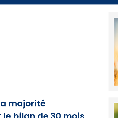
 la majorité
 le bilan de 30 mois