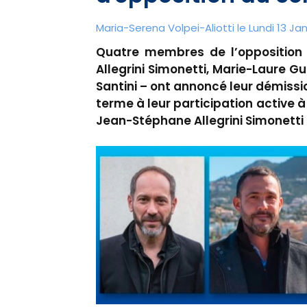
Maria-Serena Volpei-Aliotti le Lundi 13 Jan
Quatre membres de l’opposition 
Allegrini Simonetti, Marie-Laure G
Santini – ont annoncé leur démissi
terme à leur participation active à 
Jean-Stéphane Allegrini Simonetti r