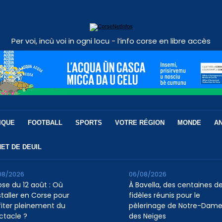
Per voi, incù voi in ogni locu - l’info corse en libre accès
IQUE
FOOTBALL
SPORTS
VOTRE RÉGION
MONDE
A
ET DE DEUIL
08/2026
06/08/2026
pse du 12 août : Où
À Bavella, des centaines d
staller en Corse pour
fidèles réunis pour le
fiter pleinement du
pèlerinage de Notre-Dam
ctacle ?
des Neiges