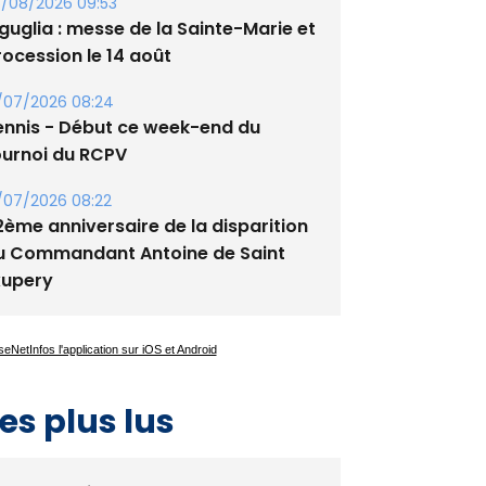
tade de San Benedetto
/08/2026 09:53
guglia : messe de la Sainte-Marie et
rocession le 14 août
/07/2026 08:24
ennis - Début ce week-end du
ournoi du RCPV
/07/2026 08:22
2ème anniversaire de la disparition
u Commandant Antoine de Saint
xupery
es plus lus