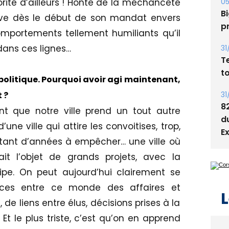
orité d’ailleurs ! Honte de la méchanceté
s
euve dès le début de son mandat envers
05
omportements tellement humiliants qu’il
Bi
 dans ces lignes…
p
31
 politique. Pourquoi avoir agi maintenant,
T
 ?
t
ent que notre ville prend un tout autre
31
une ville qui attire les convoitises, trop,
8
tant d’années à empêcher… une ville où
d
E
it l’objet de grands projets, avec la
pe. On peut aujourd’hui clairement se
ences entre ce monde des affaires et
 de liens entre élus, décisions prises à la
L
Et le plus triste, c’est qu’on en apprend