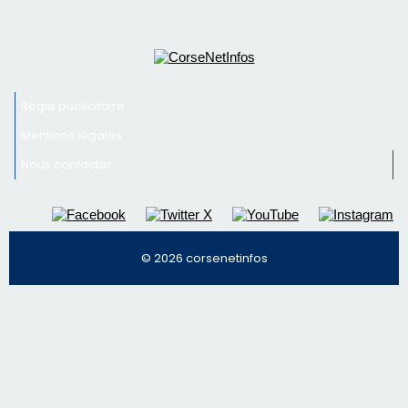
Newsletter
Inscrivez-vous à la newsletter de CNI et recevez par
email les infos les plus importantes et une sélection de
nos meilleurs articles
Régie publicitaire
Mentions légales
Nous contacter