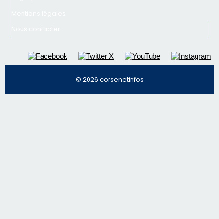
Inscrivez-vous à la newsletter de CNI et recevez par
email les infos les plus importantes et une sélection de
nos meilleurs articles
Régie publicitaire
Mentions légales
Nous contacter
© 2026 corsenetinfos