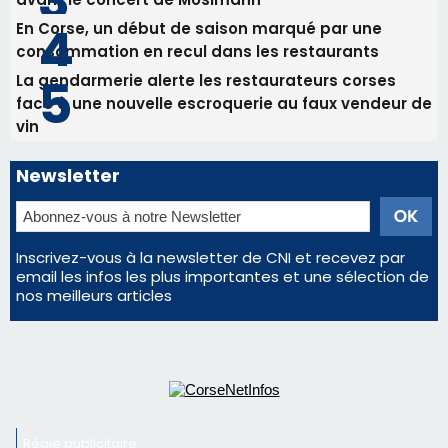
Les plus lus
Satine Nomary est la nouvelle Miss Corse 2026
Éclipse du 12 août : la Corse aux premières loges
d'un spectacle qui ne reviendra pas avant 2081
Bastia – Le festival Porto Latino évacué en urgence
avant le concert de Mosimann
En Corse, un début de saison marqué par une
consommation en recul dans les restaurants
La gendarmerie alerte les restaurateurs corses
face à une nouvelle escroquerie au faux vendeur de
vin
Newsletter