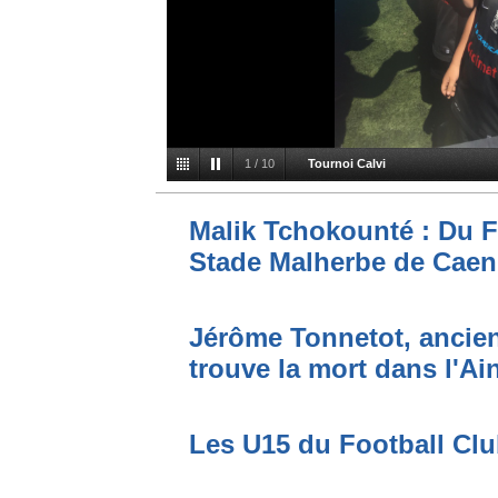
2
/
10
Tournoi Calvi
Malik Tchokounté : Du F
Stade Malherbe de Caen
Jérôme Tonnetot, ancien
trouve la mort dans l'Ai
Les U15 du Football Cl