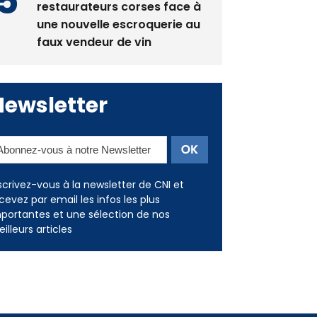
restaurateurs corses face à
une nouvelle escroquerie au
faux vendeur de vin
Newsletter
scrivez-vous à la newsletter de CNI et
cevez par email les infos les plus
portantes et une sélection de nos
illeurs articles