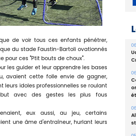
L
 que de voir tous ces enfants pénétrer,
06
ique du stade Faustin-Bartoli ovationnés
U
e pour ces "Ptit bouts de choux".
Cr
r les guider et leur apprendre les bases
06
eu, avaient cette folle envie de gagner,
C
 leurs idoles professionnelles se roulant
o
but avec des gestes les plus fous
ét
06
aient, eux aussi, au jeu, certains
A
ient une âme d'entraîneur, hurlant leurs
s
05