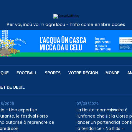
Per voi, incù voi in ogni locu - l’info corse en libre accès
IQUE
FOOTBALL
SPORTS
VOTRE RÉGION
MONDE
A
ET DE DEUIL
08/2026
07/08/2026
tia - Une expertise
La Haute-commissaire à
urante, le festival Porto
l’Enfance choisit la Corse 
ino autorisé à reprendre ce
lancer un partenariat cont
dredi soir
la tendance « No Kids »