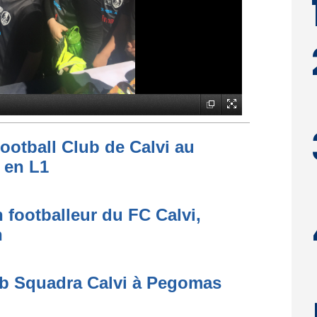
ootball Club de Calvi au
 en L1
 footballeur du FC Calvi,
n
ub Squadra Calvi à Pegomas