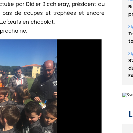
ectuée par Didier Bicchieray, président du
Bi
rs, pas de coupes et trophées et encore
p
…d'œufs en chocolat.
31
 prochaine.
T
t
31
8
d
E
L