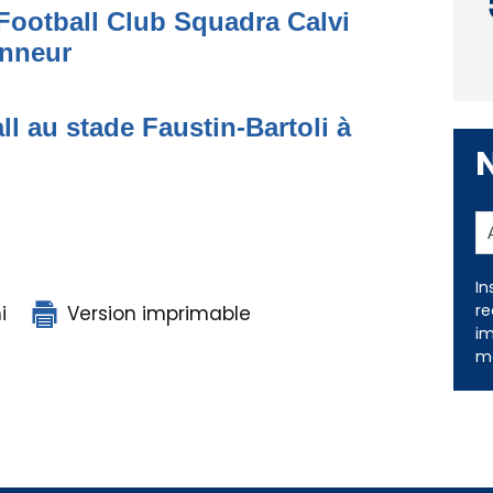
Football Club Squadra Calvi
onneur
ll au stade Faustin-Bartoli à
In
re
i
Version imprimable
im
me