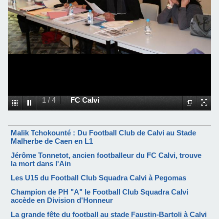
1
/
4
FC Calvi
Malik Tchokounté : Du Football Club de Calvi au Stade
Malherbe de Caen en L1
Jérôme Tonnetot, ancien footballeur du FC Calvi, trouve
la mort dans l'Ain
Les U15 du Football Club Squadra Calvi à Pegomas
Champion de PH "A" le Football Club Squadra Calvi
accède en Division d'Honneur
La grande fête du football au stade Faustin-Bartoli à Calvi