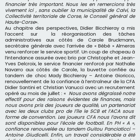
financier très important. Nous les en remercions très
vivement ici , sans oublier la municipalité de Calvi, la
Collectivité territoriale de Corse, le Conseil général de
Haute-Corse
».
Au chapitre des perspectives, Didier Bicchieray a mis
l’accent sur la réorganisation des tâches
administratives aux côtés de Carole Bruckmann,
secrétaire générale avec l’arrivée de « Bébé » Almeras
venu renforcer le service sportif. Un coup de chapeau à
l’intendance assurée avec brio par Christophe et Jean-
Yves Delcroix, le service financier renforcé par Nathalie
Navarro aux côtés de Carole, la buvette confiée au
tandem de choc Mady Bicchieray – Antoine Gioricco,
renouvellement de la confiance à l’entraîneur de la CFA
Didier Santini et Christian Vanucci avec un recrutement
opéré au mois de juillet : «
Nous avons dégraissé notre
effectif pour des raisons évidentes de finances, mais
nous avons pris des joueurs de qualité, un partenariat
avec les deux clubs pro de l’île le SCB et l’ACA sous
forme de convention. Les joueurs CFA nous l’avons dit
sont disponibles pour l’école de football. En PH « A »,
confiance renouvelée au tandem Guitou Panciaticci –
Antoine .Giudicelli. Enfin, un travail considérable a été