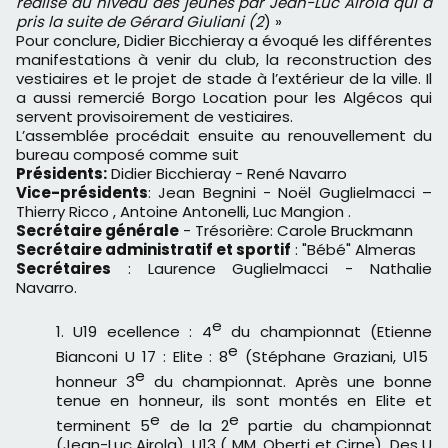
réalisé au niveau des jeunes par Jean-Luc Airola qui a
pris la suite de Gérard Giuliani (2
) »
Pour conclure, Didier Bicchieray a évoqué les différentes
manifestations à venir du club, la reconstruction des
vestiaires et le projet de stade à l’extérieur de la ville. Il
a aussi remercié Borgo Location pour les Algécos qui
servent provisoirement de vestiaires.
L’assemblée procédait ensuite au renouvellement du
bureau composé comme suit
Présidents:
Didier Bicchieray - René Navarro
Vice-présidents
: Jean Begnini - Noël Guglielmacci –
Thierry Ricco , Antoine Antonelli, Luc Mangion .
Secrétaire générale
- Trésorière: Carole Bruckmann
Secrétaire administratif et sportif
: "Bébé" Almeras
Secrétaires
: Laurence Guglielmacci - Nathalie
Navarro.
e
U19 ecellence : 4
du championnat (Etienne
e
Bianconi U 17 : Elite : 8
(Stéphane Graziani, U15
e
honneur 3
du championnat. Après une bonne
tenue en honneur, ils sont montés en Elite et
e
e
terminent 5
de la 2
partie du championnat
(Jean-Luc Airola), U13 ( MM. Oberti et Cirne). Des U