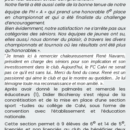
Notre fierté a été aussi celle de la bonne tenue de notre
e
équipe de PH « A » qui prend une honorable 6
place
en championnat et qui a été finaliste du challenge
d’encouragement.
Bien évidemment, notre satisfaction ne s’arrête pas aux
catégories des séniors. Nos équipes de jeunes ont su,
elles auss,i nous donner du plaisir, à travers les divers
championnats et tournois où les résultats ont été plus
qu’honorable
s ».
"
Je tenais ici à remercier chaleureusement René Navarro,
président en charge des séniors pour son implication et son
investissement dans le club. Aujourd'hui, le FC Calvi ne serait
pas ce qu'il est sans lui.. Merci du fond du coeur. René est un
passionné qui aime le club et qui le montre au quotidien.. Je lui
témoigne toute ma reconnaissance et mon amitié.
».
Après avoir donné le palmarès et remercié les
éducateurs (1), Didier Bicchieray s’est réjoui de la
concrétisation et de la mise en place d’une section
sport -tudes au collège de Calvi, sous forme de
convention avec l’établissement et l’éducation
nationale.
e
e
Cette section permet à 9 élèves de 6
et 14 de 5
,
licenciés et non licenciés au club de bénéficier deux