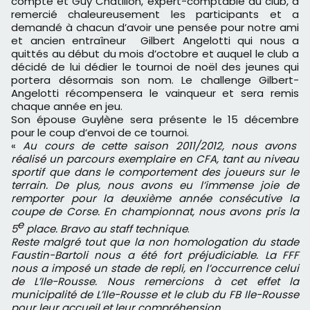
compte et Guy Chatillon, expert-comptable du club, a
remercié chaleureusement les participants et a
demandé à chacun d’avoir une pensée pour notre ami
et ancien entraîneur Gilbert Angelotti qui nous a
quittés au début du mois d’octobre et auquel le club a
décidé de lui dédier le tournoi de noël des jeunes qui
portera désormais son nom. Le challenge Gilbert-
Angelotti récompensera le vainqueur et sera remis
chaque année en jeu.
Son épouse Guylène sera présente le 15 décembre
pour le coup d’envoi de ce tournoi.
«
Au cours de cette saison 2011/2012, nous avons
réalisé un parcours exemplaire en CFA, tant au niveau
sportif que dans le comportement des joueurs sur le
terrain. De plus, nous avons eu l’immense joie de
remporter pour la deuxième année consécutive la
coupe de Corse. En championnat, nous avons pris la
e
5
place. Bravo au staff technique
.
Reste malgré tout que la non homologation du stade
Faustin-Bartoli nous a été fort préjudiciable. La FFF
nous a imposé un stade de repli, en l’occurrence celui
de L’Ile-Rousse. Nous remercions à cet effet la
municipalité de L’Ile-Rousse et le club du FB Ile-Rousse
pour leur accueil et leur compréhension.