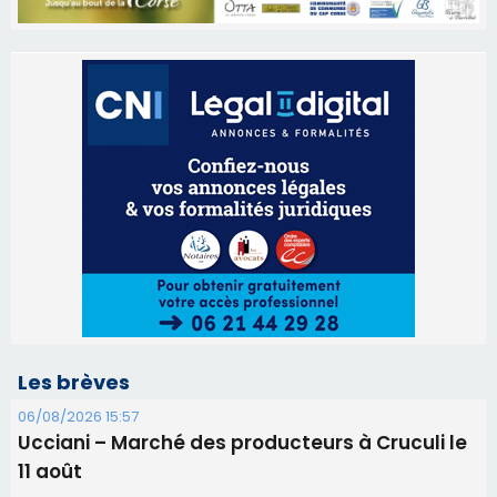
Les brèves
06/08/2026 15:57
Ucciani – Marché des producteurs à Cruculi le
11 août
06/08/2026 15:25
Corte – L’association A Nuciola organise une
projection sous les étoiles
06/08/2026 15:04
Alata - Soirée Tango Argentin au stade de San
Benedetto
05/08/2026 09:53
Biguglia : messe de la Sainte-Marie et