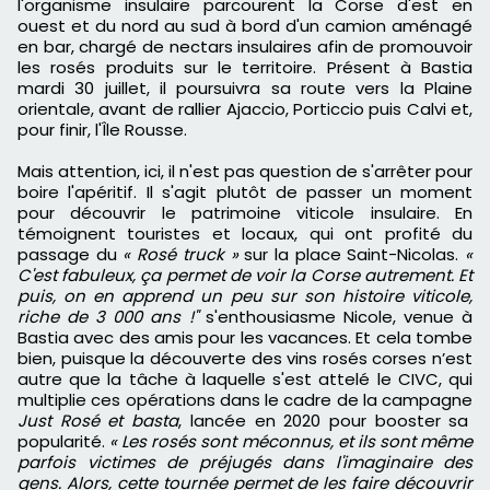
l'organisme insulaire parcourent la Corse d'est en
ouest et du nord au sud à bord d'un camion aménagé
en bar, chargé de nectars insulaires afin de promouvoir
les rosés produits sur le territoire. Présent à Bastia
mardi 30 juillet, il poursuivra sa route vers la Plaine
orientale, avant de rallier Ajaccio, Porticcio puis Calvi et,
pour finir, l'Île Rousse.
Mais attention, ici, il n'est pas question de s'arrêter pour
boire l'apéritif. Il s'agit plutôt de passer un moment
pour découvrir le patrimoine viticole insulaire. En
témoignent touristes et locaux, qui ont profité du
passage du
« Rosé truck »
sur la place Saint-Nicolas.
«
C'est fabuleux, ça permet de voir la Corse autrement. Et
puis, on en apprend un peu sur son histoire viticole,
riche de 3 000 ans !"
s'enthousiasme Nicole, venue à
Bastia avec des amis pour les vacances.
Et cela tombe
bien, puisque la découverte des vins rosés corses n’est
autre que la tâche à laquelle s'est attelé le CIVC, qui
multiplie ces opérations dans le cadre de la campagne
Just Rosé et basta
, lancée en 2020 pour booster sa
popularité.
« Les rosés sont méconnus, et ils sont même
parfois victimes de préjugés dans l'imaginaire des
gens. Alors, cette tournée permet de les faire découvrir