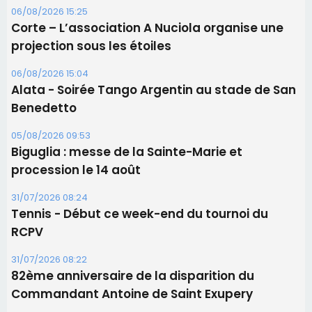
procession le 14 août
31/07/2026 08:24
Tennis - Début ce week-end du tournoi du
RCPV
31/07/2026 08:22
82ème anniversaire de la disparition du
Commandant Antoine de Saint Exupery
Les plus lus
Satine Nomary est la nouvelle Miss Corse 2026
Éclipse du 12 août : la Corse aux premières loges
d'un spectacle qui ne reviendra pas avant 2081
Éclipse du 12 août : Où s'installer en Corse pour
profiter pleinement du spectacle ?