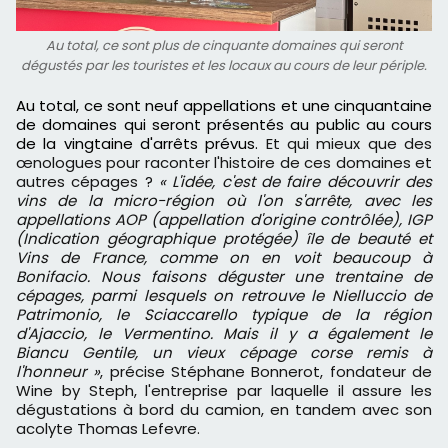
Au total, ce sont plus de cinquante domaines qui seront
dégustés par les touristes et les locaux au cours de leur périple.
Au total, ce sont neuf appellations et une cinquantaine
de domaines qui seront présentés au public au cours
de la vingtaine d'arrêts prévus.
Et qui mieux que des
œnologues pour raconter l'histoire de ces domaines et
autres cépages ?
« L'idée, c'est de faire découvrir des
vins de la micro-région où l'on s'arrête, avec les
appellations AOP (appellation d'origine contrôlée), IGP
(Indication géographique protégée) île de beauté et
Vins de France, comme on en voit beaucoup à
Bonifacio. Nous faisons déguster une trentaine de
cépages, parmi lesquels on retrouve le Nielluccio de
Patrimonio, le Sciaccarello typique de la région
d'Ajaccio, le Vermentino. Mais il y a également le
Biancu Gentile, un vieux cépage corse remis à
l'honneur »
, précise Stéphane Bonnerot, fondateur de
Wine by Steph, l'entreprise par laquelle il assure les
dégustations à bord du camion, en tandem avec son
acolyte Thomas Lefevre.