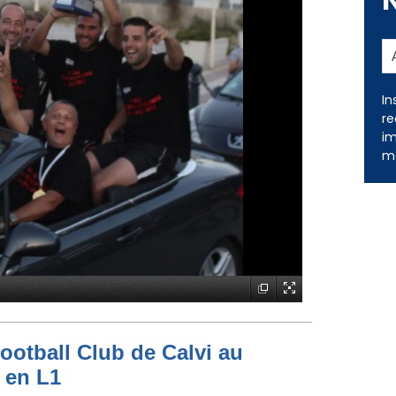
In
re
im
me
ootball Club de Calvi au
 en L1