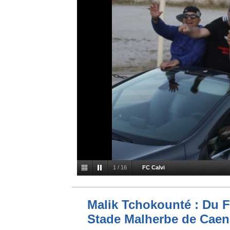
1
/
16
FC Calvi
Malik Tchokounté : Du F
Stade Malherbe de Caen