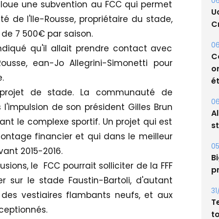
06
 alloue une subvention au FCC qui permet
U
té de l'Ile-Rousse, propriétaire du stade,
Cr
 de 7 500€ par saison.
06
diqué qu'il allait prendre contact avec
C
usse, ean-Jo Allegrini-Simonetti pour
o
.
ét
n projet de stade. La communauté de
06
'impulsion de son président Gilles Brun
A
xtant le complexe sportif. Un projet qui est
s
tage financier et qui dans le meilleur
05
vant 2015-2016.
Bi
usions, le FCC pourrait solliciter de la FFF
p
 sur le stade Faustin-Bartoli, d'autant
31
é, des vestiaires flambants neufs, et aux
T
éceptionnés.
t