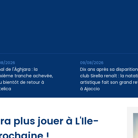
08/2026
09/08/2026
l de l'Àghjara : la
Dix ans après sa disparition,
xième tranche achevée,
club Sirella renaît : la natat
au bientôt de retour à
artistique fait son grand re
telica
à Ajaccio
a plus jouer à L'Ile-
rochaine !