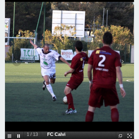
1
/
13
FC Calvi