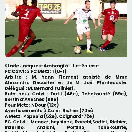
Stade Jacques-Ambrogi à L'Ile-Rousse
FC Calvi : 3 FC Metz : 1 (0-1)
Arbitre : M. Yann Flament assisté de Mme
Alexandra Decoster et de M. Joël Plantecoste.
Délégué : M. Bernard Tulinieri.
Buts pour Calvi : Dutil (46e), Tchokounté (69e),
Bertin d’Avesnes (88e)
Pour Metz : NDour (12e)
Avertissements à Calvi : Richier (70eà
A Metz : Popoola (52e), Coignard ‘72e)
FC Calvi : Menozzi,heyninck, Rocchi,Sodini, Richier,
Inzerillo, Anziani, Portillo, Tchokounte,