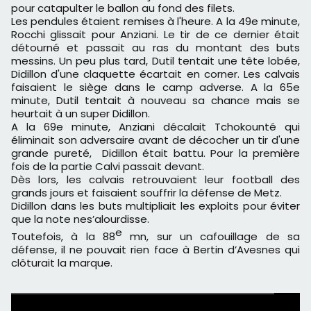
pour catapulter le ballon au fond des filets.
Les pendules étaient remises à l'heure. A la 49e minute,
Rocchi glissait pour Anziani. Le tir de ce dernier était
détourné et passait au ras du montant des buts
messins. Un peu plus tard, Dutil tentait une tête lobée,
Didillon d'une claquette écartait en corner. Les calvais
faisaient le siège dans le camp adverse. A la 65e
minute, Dutil tentait à nouveau sa chance mais se
heurtait à un super Didillon.
A la 69e minute, Anziani décalait Tchokounté qui
éliminait son adversaire avant de décocher un tir d'une
grande pureté, Didillon était battu. Pour la première
fois de la partie Calvi passait devant.
Dès lors, les calvais retrouvaient leur football des
grands jours et faisaient souffrir la défense de Metz.
Didillon dans les buts multipliait les exploits pour éviter
que la note nes’alourdisse.
e
Toutefois, à la 88
mn, sur un cafouillage de sa
défense, il ne pouvait rien face à Bertin d’Avesnes qui
clôturait la marque.