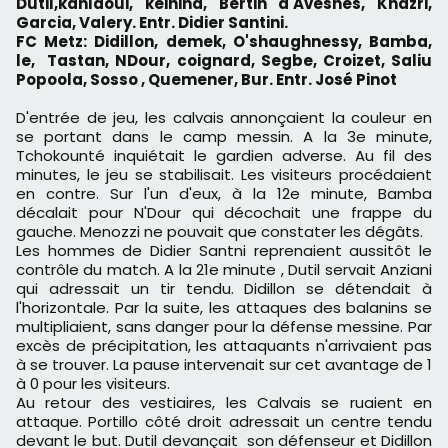
Dutil,kahlaoui, keihiha, Bertin d'Avesnes, Khazri,
Garcia, Valery. Entr. Didier Santini.
FC Metz: Didillon, demek, O'shaughnessy, Bamba,
le, Tastan, NDour, coignard, Segbe, Croizet, Saliu
Popoola, Sosso , Quemener, Bur. Entr. José Pinot
D'entrée de jeu, les calvais annonçaient la couleur en
se portant dans le camp messin. A la 3e minute,
Tchokounté inquiétait le gardien adverse. Au fil des
minutes, le jeu se stabilisait. Les visiteurs procédaient
en contre. Sur l'un d'eux, à la 12e minute, Bamba
décalait pour N'Dour qui décochait une frappe du
gauche. Menozzi ne pouvait que constater les dégâts.
Les hommes de Didier Santni reprenaient aussitôt le
contrôle du match. A la 21e minute , Dutil servait Anziani
qui adressait un tir tendu. Didillon se détendait à
l'horizontale. Par la suite, les attaques des balanins se
multipliaient, sans danger pour la défense messine. Par
excès de précipitation, les attaquants n'arrivaient pas
à se trouver. La pause intervenait sur cet avantage de 1
à 0 pour les visiteurs.
Au retour des vestiaires, les Calvais se ruaient en
attaque. Portillo côté droit adressait un centre tendu
devant le but. Dutil devançait son défenseur et Didillon