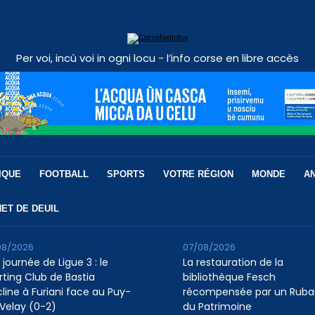
Per voi, incù voi in ogni locu - l’info corse en libre accès
IQUE
FOOTBALL
SPORTS
VOTRE RÉGION
MONDE
A
ET DE DEUIL
08/2026
07/08/2026
 journée de Ligue 3 : le
La restauration de la
rting Club de Bastia
bibliothèque Fesch
cline à Furiani face au Puy-
récompensée par un Ruba
Velay (0-2)
du Patrimoine