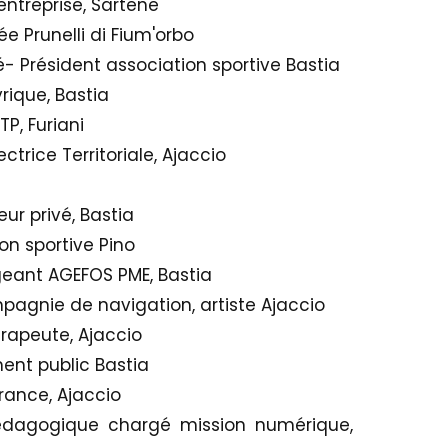
ntreprise, Sartene
ée Prunelli di Fium'orbo
été- Président association sportive Bastia
rique, Bastia
TP, Furiani
trice Territoriale, Ajaccio
ur privé, Bastia
ion sportive Pino
geant AGEFOS PME, Bastia
gnie de navigation, artiste Ajaccio
érapeute, Ajaccio
ment public Bastia
France, Ajaccio
pédagogique chargé mission numérique,