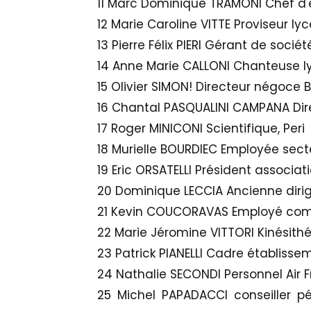
11 Marc Dominique TRAMONI Chef d'e
12 Marie Caroline VITTE Proviseur lyc
13 Pierre Félix PIERI Gérant de soci
14 Anne Marie CALLONI Chanteuse ly
15 Olivier SIMON! Directeur négoce B
16 Chantal PASQUALINI CAMPANA Direc
17 Roger MINICONI Scientifique, Peri
18 Murielle BOURDIEC Employée secte
19 Eric ORSATELLI Président associat
20 Dominique LECCIA Ancienne diri
21 Kevin COUCORAVAS Employé compa
22 Marie Jéromine VITTORI Kinésith
23 Patrick PIANELLI Cadre établisse
24 Nathalie SECONDI Personnel Air 
25 Michel PAPADACCI conseiller 