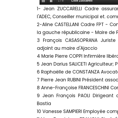
1
/
8
Liste Zuccarelli
1- Jean ZUCCARELLI Cadre assuran
l'ADEC, Conseiller municipal et. c
2-Aline CASTELLANI Cadre FPT - Cons
la gauche républicaine - Maire de 
3 François CASASOPRANA Juriste 
adjoint au maire d'Ajaccio
4 Marie Pierre COPPI Infirmière libér
5 Jean Darius SALICETI Agriculteur; 
6 Raphaëlle de CONSTANZA Avocate
7 Pierre Jean RUBINI Président asso
8 Anne-Françoise FRANCESCHINI Conse
9 Jean François PAOLI Dirigeant d'
Bastia
10 Vanesse SAMPIERI Employée comp