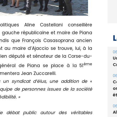
litiques Aline Castellani conseillère
la gauche républicaine et maire de Piana
L
andis que François Casasoprana ancien
t au maire d’Ajaccio se trouve, lui, à la
06
ncien député et sénateur de la Corse-du-
U
ème
Cr
 général de Piana se place à la 51
entera Jean Zuccarelli.
06
s un syndicat d’élus, une addition de
«
C
o
uipe de personnes issues de la société
ét
ibilité. »
06
A
le débat public autour des véritables