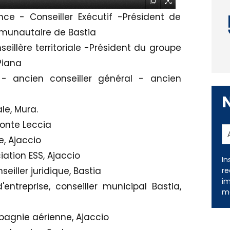
ce - Conseiller Exécutif -Président de
ommunautaire de Bastia
eillère territoriale -Président du groupe
Piana
- ancien conseiller général - ancien
ale, Mura.
Ponte Leccia
, Ajaccio
ciation ESS, Ajaccio
In
iller juridique, Bastia
re
im
entreprise, conseiller municipal Bastia,
me
agnie aérienne, Ajaccio