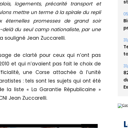
s
ois, logements, précarité transport et
lons mettre un terme à la spirale du repli
05
ux éternelles promesses de grand soir
Bi
p
u-delà du seul camp nationaliste, par une
 a souligné Jean Zuccarelli.
31
T
t
ssage de clarté pour ceux qui n’ont pas
010 et qui n’avaient pas fait le choix de
31
icialité, une Corse attachée à l’unité
8
d
ratistes : tels sont les sujets qui ont été
E
e la liste « La Garantie Républicaine »
I Jean Zuccarelli.
L