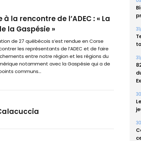
05
Bi
p
à la rencontre de l’ADEC : « La
de la Gaspésie »
31
T
tion de 27 québécois s’est rendue en Corse
t
contrer les représentants de l’ADEC et de faire
chements entre notre région et les régions du
31
Amérique notamment avec la Gaspésie qui a de
8
oints communs...
d
E
30
Le
je
 Calacuccia
30
Co
ce