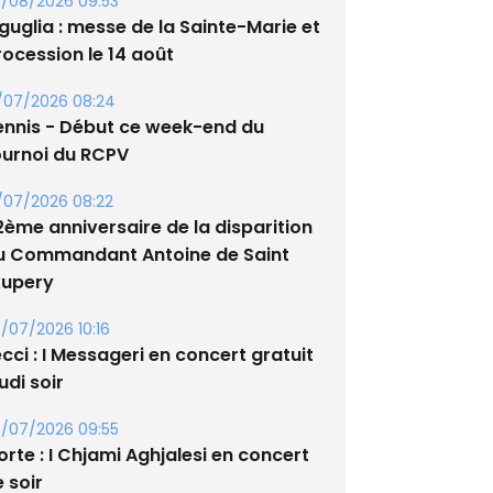
/08/2026 09:53
guglia : messe de la Sainte-Marie et
rocession le 14 août
/07/2026 08:24
ennis - Début ce week-end du
ournoi du RCPV
/07/2026 08:22
2ème anniversaire de la disparition
u Commandant Antoine de Saint
xupery
/07/2026 10:16
cci : I Messageri en concert gratuit
udi soir
/07/2026 09:55
rte : I Chjami Aghjalesi en concert
 soir