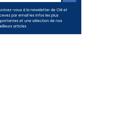
scrivez-vous à la newsletter de CNI et
cevez par email les infos les plus
portantes et une sélection de nos
illeurs articles