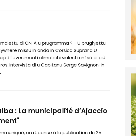
rnalettu di CNI À u prugramma ? - U prughjettu
ywhere missu in anda in Corsica Suprana U
ipà l'evenimenti climatichi viulenti chì sò di più
rosi.Intervista di u Capitanu Serge Savignoni in
.
lba : La municipalité d’Ajaccio
ement"
mmuniqué, en réponse à la publication du 25