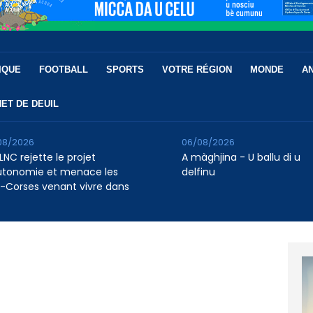
IQUE
FOOTBALL
SPORTS
VOTRE RÉGION
MONDE
A
ET DE DEUIL
08/2026
06/08/2026
LNC rejette le projet
A màghjina - U ballu di u
utonomie et menace les
delfinu
-Corses venant vivre dans