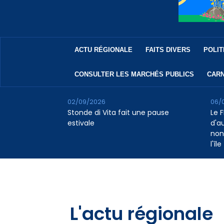
ACTU RÉGIONALE
FAITS DIVERS
POLIT
CONSULTER LES MARCHÉS PUBLICS
CARN
02/09/2026
06/
Stonde di Vita fait une pause
Le F
estivale
d'a
non
l'île
L'actu régionale