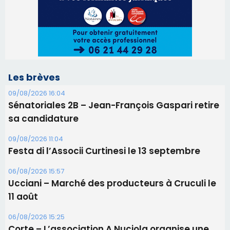
09/08/2026 11:04
Festa di l’Associi Curtinesi le 13 septembre
06/08/2026 15:57
Ucciani – Marché des producteurs à Cruculi le
11 août
06/08/2026 15:25
Corte – L’association A Nuciola organise une
projection sous les étoiles
06/08/2026 15:04
Alata - Soirée Tango Argentin au stade de San
Benedetto
05/08/2026 09:53
Biguglia : messe de la Sainte-Marie et
procession le 14 août