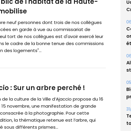
blic de l'habitat de la Haute-
U
Cr
 mobilise
06
bre neuf personnes dont trois de nos collègues
C
acées en garde à vue au commissariat de
o
seul tort de nos collègues est d'avoir exercé leur
ét
ns le cadre de la bonne tenue des commissions
on des logements"...
06
A
s
05
cio : Sur un arbre perché !
Bi
p
n de la culture de la Ville d’Ajaccio propose du 16
 15 novembre, une manifestation de grande
31
 consacrée à la photographie. Pour cette
T
ition, la thématique retenue est l’arbre, qui
t
 sous différents prismes...