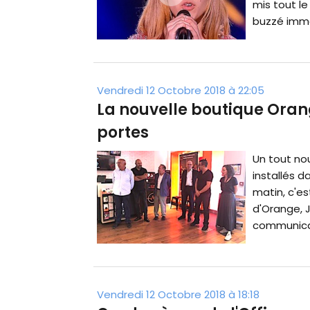
mis tout l
buzzé immé
Vendredi 12 Octobre 2018 à 22:05
La nouvelle boutique Orang
portes
Un tout no
installés d
matin, c'es
d'Orange, J
communicati
Vendredi 12 Octobre 2018 à 18:18