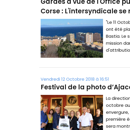
Gardes à vue de l'Office pu
Corse : L'intersyndicale se
"Le 11 Octo
ont été pl
Bastia. Le 
mission da
d'attributi
Vendredi 12 Octobre 2018 à 16:51
Festival de la photo d’Ajac
La directio
octobre au
envergure,
première éd
sera montré