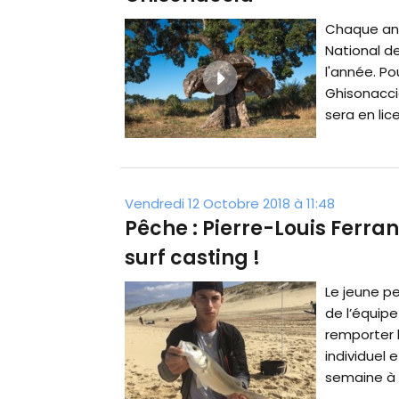
Chaque ann
National de
l'année. Po
Ghisonaccia
sera en lice
Vendredi 12 Octobre 2018 à 11:48
Pêche : Pierre-Louis Ferr
surf casting !
Le jeune p
de l’équipe
remporter 
individuel 
semaine à M