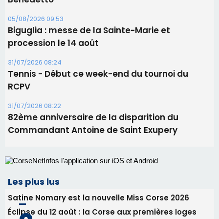
82ème anniversaire de la disparition du
Commandant Antoine de Saint Exupery
Les plus lus
Satine Nomary est la nouvelle Miss Corse 2026
Éclipse du 12 août : la Corse aux premières loges
d'un spectacle qui ne reviendra pas avant 2081
Éclipse du 12 août : Où s'installer en Corse pour
profiter pleinement du spectacle ?
En Corse, un début de saison marqué par une
consommation en recul dans les restaurants
La gendarmerie alerte les restaurateurs corses
face à une nouvelle escroquerie au faux vendeur de
vin