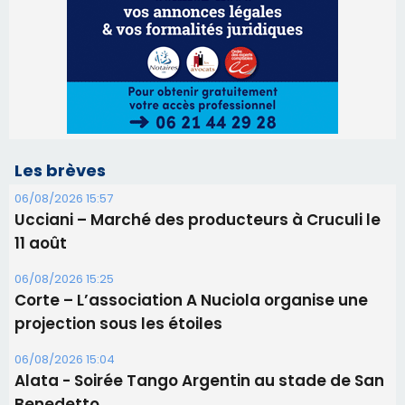
Ucciani – Marché des producteurs à Cruculi le
11 août
06/08/2026 15:25
Corte – L’association A Nuciola organise une
projection sous les étoiles
06/08/2026 15:04
Alata - Soirée Tango Argentin au stade de San
Benedetto
05/08/2026 09:53
Biguglia : messe de la Sainte-Marie et
procession le 14 août
31/07/2026 08:24
Tennis - Début ce week-end du tournoi du
RCPV
31/07/2026 08:22