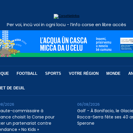
Per voi, incù voi in ogni locu - l’info corse en libre accès
IQUE
FOOTBALL
SPORTS
VOTRE RÉGION
MONDE
A
ET DE DEUIL
08/2026
06/08/2026
Haute-commissaire à
Golf - À Bonifacio, le Glaci
nfance choisit la Corse pour
Rocca-Serra fête ses 40 a
cer un partenariat contre
Sperone
tendance « No Kids »