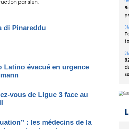
05
uction parisien.
Bi
p
a di Pinareddu
31
T
t
31
8
to Latino évacué en urgence
d
E
simann
dez-vous de Ligue 3 face au
i
L
ituation” : les médecins de la