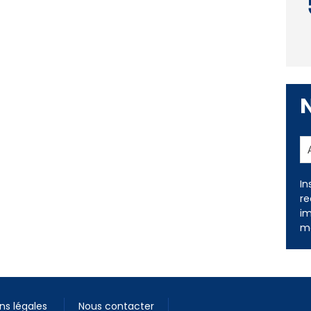
In
re
im
me
ns légales
Nous contacter