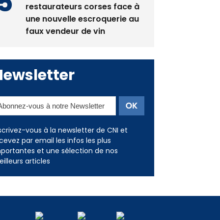
restaurateurs corses face à
une nouvelle escroquerie au
faux vendeur de vin
Newsletter
scrivez-vous à la newsletter de CNI et
cevez par email les infos les plus
portantes et une sélection de nos
illeurs articles