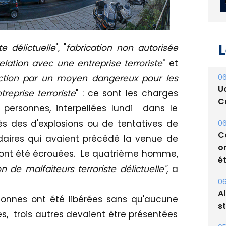
L
te délictuelle
", "
fabrication non autorisée
elation avec une entreprise terroriste
" et
06
ruction par un moyen dangereux pour les
U
reprise terroriste
" : ce sont les charges
Cr
personnes, interpellées lundi dans le
s des d'explosions ou de tentatives de
06
C
daires qui avaient précédé la venue de
o
ont été écrouées. Le quatrième homme,
ét
on de malfaiteurs terroriste délictuelle"
, a
06
A
onnes ont été libérées sans qu'aucune
s
es, trois autres devaient être présentées