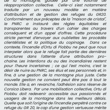
de la montagne, guidée par une volonté de
réappropriation collective.
Celle-ci s'est notamment
traduite par un nouveau modèle en matière
d’attribution et de gestion des refuges du GR20.
Conformément aux préceptes de la "maison de cristal",
le PNRC a instauré des règles équitables et
transparentes au travers d’un ca­hier des charges
conséquent et d’un appel d’offres. Cette procédure
stricte permet d’envoyer aux oubliettes les procédés
clientélistes et la politique du copinage.
Dans ce
contexte, l'incendie d'Ortu di Piobbu ne peut que nous
interpeler alors que le refuge fait partie des dernières
structures dans l'attente d'une attribution pro­
chaine.
Les intentions du ou des incendiaires restent
pour l'heure incertaines ; ce qui l’est moins, c’est le
désir de nuire au PNRC, ses élus et ses personnels et, in
fine, à une gestion de la montagne plus juste.
Cette
nouvelle gestion ne convient peut être pas à tout le
monde. Elle a, en re­vanche, l'adhésion sans ré
serve de
Corsica Libera.
Par une mobilisation collective, Ortu di
Piobbu doit redevenir accessible aux pas­sionnés et
usagers de la montagne dans les meilleurs délais.
Quelle que soit l'origine de l'incendie perpétré contre ce
refuge du GR 20, le cap d'une gestion vertueuse mé­rite