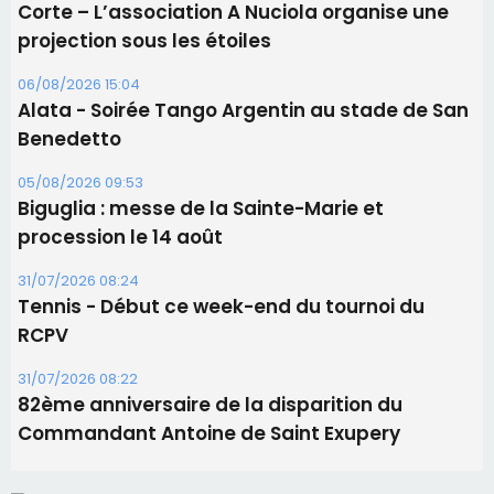
Biguglia : messe de la Sainte-Marie et
procession le 14 août
31/07/2026 08:24
Tennis - Début ce week-end du tournoi du
RCPV
31/07/2026 08:22
82ème anniversaire de la disparition du
Commandant Antoine de Saint Exupery
Les plus lus
Satine Nomary est la nouvelle Miss Corse 2026
Éclipse du 12 août : la Corse aux premières loges
d'un spectacle qui ne reviendra pas avant 2081
La gendarmerie alerte les restaurateurs corses