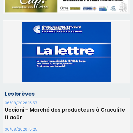
Les brèves
06/08/2026 15:57
Ucciani – Marché des producteurs à Cruculi le
11 août
06/08/2026 15:25
Corte – L’association A Nuciola organise une
projection sous les étoiles
06/08/2026 15:04
Alata - Soirée Tango Argentin au stade de San
Benedetto
05/08/2026 09:53