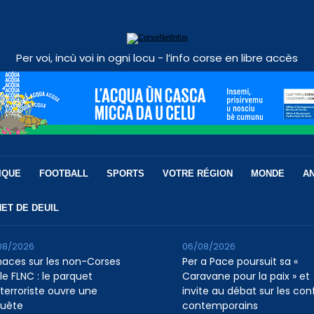
Per voi, incù voi in ogni locu - l’info corse en libre accès
IQUE
FOOTBALL
SPORTS
VOTRE RÉGION
MONDE
A
ET DE DEUIL
08/2026
06/08/2026
aces sur les non-Corses
Per a Pace poursuit sa «
le FLNC : le parquet
Caravane pour la paix » et
iterroriste ouvre une
invite au débat sur les conf
uête
contemporains