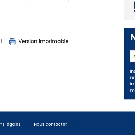
i
Version imprimable
In
re
im
me
ns légales
Nous contacter