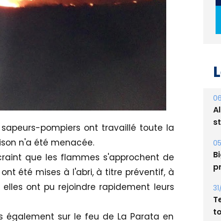
L
06
A
s
sapeurs-pompiers ont travaillé toute la
ison n'a été menacée.
05
Bi
raint que les flammes s'approchent de
p
ont été mises à l'abri, à titre préventif, à
elles ont pu rejoindre rapidement leurs
31
T
t
és également sur le feu de La Parata en