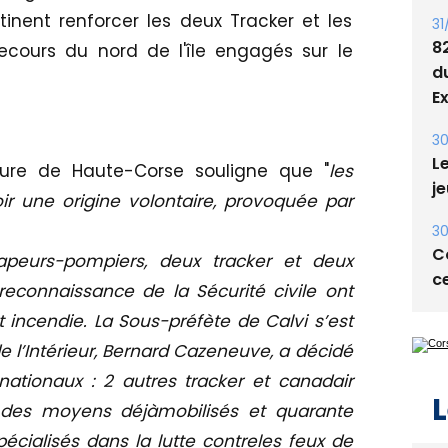
nent renforcer les deux Tracker et les
31
8
cours du nord de l'île engagés sur le
d
E
30
Le
re de Haute-Corse souligne que "
les
je
ir une origine volontaire, provoquée par
30
Co
apeurs-pompiers, deux tracker et deux
ce
reconnaissance de la Sécurité civile ont
 incendie. La Sous-préfète de Calvi s’est
de l’Intérieur, Bernard Cazeneuve, a décidé
ationaux : 2 autres tracker et canadair
L
n des moyens déjàmobilisés et quarante
spécialisés dans la lutte contreles feux de