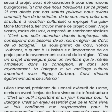
second projet avait été abandonné pour des raisons
budgétaires. "2
1 ans que nous travaillons sur ce projet,
21 ans dictés par nos statuts puisque nous avions
souhaité, lors de la création de la com com, créer une
structure à vocation culturelle"
, a expliqué François-
Marie Marchetti, fier d’avoir mené ce projet à bien. Ange
Santini, maire de Calvi, a exprimé un sentiment similaire
:
"C’est une salle attendue depuis longtemps, elle
correspond aux besoins de la micro-région de Calvi,
de la Balagne."
Le sous-préfet de Calvi, Yohan
Toubhans, a quant à lui insisté sur l'importance de ce
projet pour le rayonnement culturel de la région :
"C’est
un projet d’envergure pour un territoire qui le mérite.
Ambitieux, dans sa conception, et dans son
rayonnement. La Balagne a un maillage culturel
important avec Pigna, Curbara, Calvi s’inscrit
également dans ce schéma."
Gilles Simeoni, président du Conseil exécutif de Corse,
a mis en avant l'enjeu de faire vivre cette infrastructure
:
"C’est un outil important et un jour heureux pour la
Balagne. C’est un enjeu essentiel que de le faire vivre.
Je fais confiance aux responsables pour la
programmation qui se fasse en synergie avec les