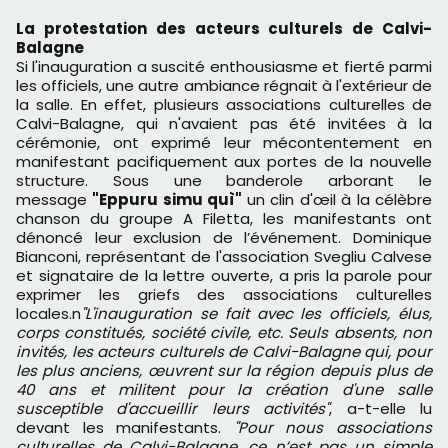
La protestation des acteurs culturels de Calvi-
Balagne
Si l'inauguration a suscité enthousiasme et fierté parmi
les officiels, une autre ambiance régnait à l'extérieur de
la salle. En effet, plusieurs associations culturelles de
Calvi-Balagne, qui n'avaient pas été invitées à la
cérémonie, ont exprimé leur mécontentement en
manifestant pacifiquement aux portes de la nouvelle
structure. Sous une banderole arborant le
message
"Eppuru simu quì"
un clin d'œil à la célèbre
chanson du groupe A Filetta, les manifestants ont
dénoncé leur exclusion de l’événement. Dominique
Bianconi, représentant de l'association Svegliu Calvese
et signataire de la lettre ouverte, a pris la parole pour
exprimer les griefs des associations culturelles
locales.n
"L'inauguration se fait avec les officiels, élus,
corps constitués, société civile, etc. Seuls absents, non
invités, les acteurs culturels de Calvi-Balagne qui, pour
les plus anciens, œuvrent sur la région depuis plus de
40 ans et militent pour la création d'une salle
susceptible d'accueillir leurs activités"
, a-t-elle lu
devant les manifestants.
"Pour nous associations
culturelles de Calvi-Balagne, ce n’est pas un simple