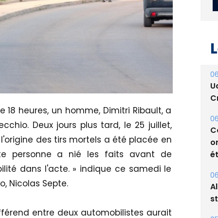
L
06
U
Cr
 de 18 heures, un homme, Dimitri Ribault, a
06
hio. Deux jours plus tard, le 25 juillet,
C
origine des tirs mortels a été placée en
o
ét
tte personne a nié les faits avant de
ité dans l'acte. » indique ce samedi le
06
o, Nicolas Septe.
A
s
fférend entre deux automobilistes aurait
05