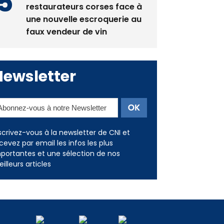
restaurateurs corses face à
une nouvelle escroquerie au
faux vendeur de vin
Newsletter
scrivez-vous à la newsletter de CNI et
cevez par email les infos les plus
portantes et une sélection de nos
illeurs articles