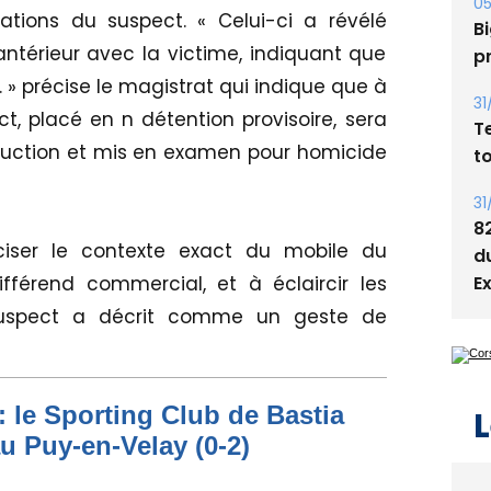
tions du suspect. « Celui-ci a révélé
Bi
p
antérieur avec la victime, indiquant que
» précise le magistrat qui indique que à
31
ct, placé en n détention provisoire, sera
T
truction et mis en examen pour homicide
t
31
8
éciser le contexte exact du mobile du
d
E
fférend commercial, et à éclaircir les
 suspect a décrit comme un geste de
L
: le Sporting Club de Bastia
au Puy-en-Velay (0-2)