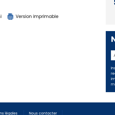
i
Version imprimable
In
re
im
me
ns légales
Nous contacter