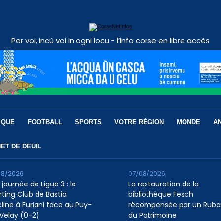
Per voi, incù voi in ogni locu - l’info corse en libre accès
IQUE
FOOTBALL
SPORTS
VOTRE RÉGION
MONDE
A
ET DE DEUIL
08/2026
07/08/2026
 journée de Ligue 3 : le
La restauration de la
rting Club de Bastia
bibliothèque Fesch
cline à Furiani face au Puy-
récompensée par un Ruba
Velay (0-2)
du Patrimoine