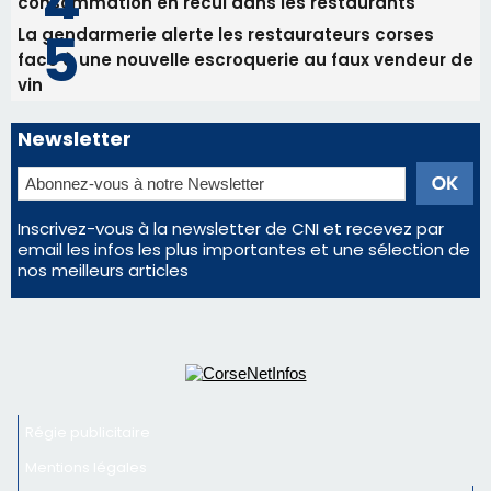
Les plus lus
Satine Nomary est la nouvelle Miss Corse 2026
Éclipse du 12 août : la Corse aux premières loges
d'un spectacle qui ne reviendra pas avant 2081
Éclipse du 12 août : Où s'installer en Corse pour
profiter pleinement du spectacle ?
En Corse, un début de saison marqué par une
consommation en recul dans les restaurants
La gendarmerie alerte les restaurateurs corses
face à une nouvelle escroquerie au faux vendeur de
vin
Newsletter
Inscrivez-vous à la newsletter de CNI et recevez par