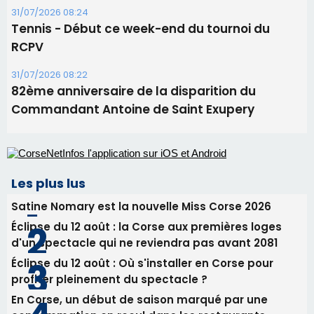
Corte – L’association A Nuciola organise une
projection sous les étoiles
06/08/2026 15:04
Alata - Soirée Tango Argentin au stade de San
Benedetto
05/08/2026 09:53
Biguglia : messe de la Sainte-Marie et
procession le 14 août
31/07/2026 08:24
Tennis - Début ce week-end du tournoi du
RCPV
31/07/2026 08:22
82ème anniversaire de la disparition du
Commandant Antoine de Saint Exupery