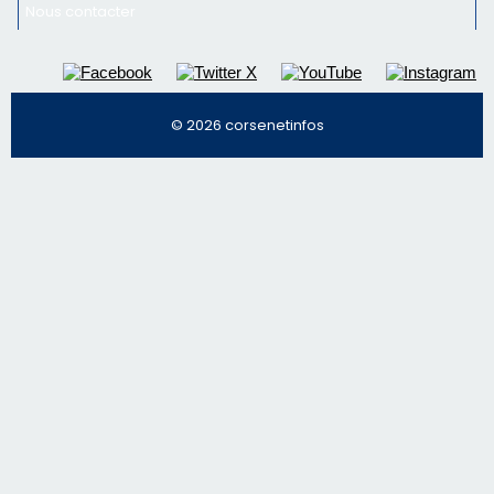
email les infos les plus importantes et une sélection de
nos meilleurs articles
Régie publicitaire
Mentions légales
Nous contacter
© 2026 corsenetinfos