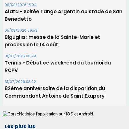
31/07/2026 08:24
Tennis - Début ce week-end du tournoi du
RCPV
31/07/2026 08:22
82ème anniversaire de la disparition du
Commandant Antoine de Saint Exupery
Les plus lus
Satine Nomary est la nouvelle Miss Corse 2026
Éclipse du 12 août : la Corse aux premières loges
d'un spectacle qui ne reviendra pas avant 2081
Bastia – Le festival Porto Latino évacué en urgence
avant le concert de Mosimann
En Corse, un début de saison marqué par une
consommation en recul dans les restaurants