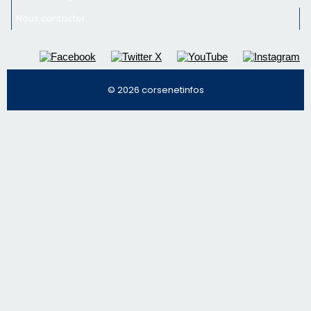
Inscrivez-vous à la newsletter de CNI et recevez par
email les infos les plus importantes et une sélection de
nos meilleurs articles
Régie publicitaire
Mentions légales
Nous contacter
© 2026 corsenetinfos