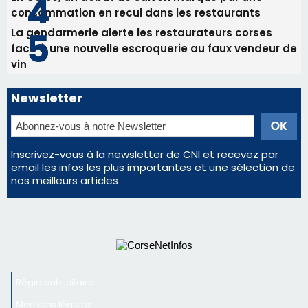
Les plus lus
Satine Nomary est la nouvelle Miss Corse 2026
Éclipse du 12 août : Où s'installer en Corse pour
profiter pleinement du spectacle ?
Éclipse du 12 août : la Corse aux premières loges
d'un spectacle qui ne reviendra pas avant 2081
En Corse, un début de saison marqué par une
consommation en recul dans les restaurants
La gendarmerie alerte les restaurateurs corses
face à une nouvelle escroquerie au faux vendeur de
vin
Newsletter