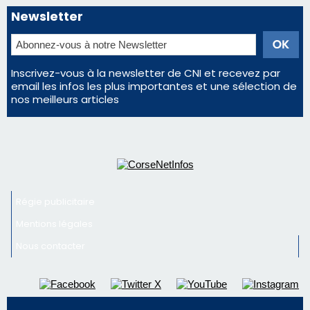
Régie publicitaire
Mentions légales
Nous contacter
© 2026 corsenetinfos