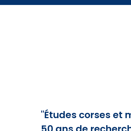
"Études corses et 
50 ans de recherch