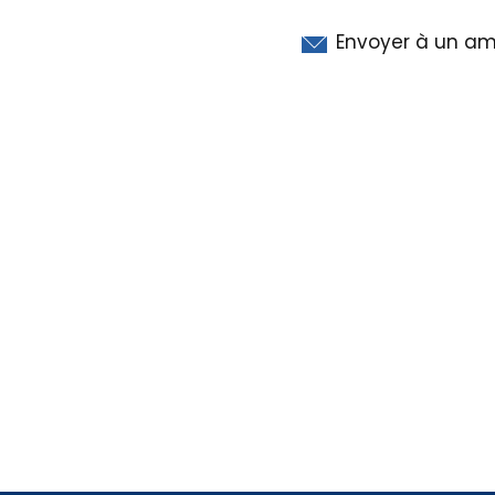
Envoyer à un am
Régie publicitaire
Mentio