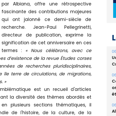
par Albiana, offre une rétrospective
fascinante des contributions majeures
qui ont jalonné ce demi-siècle de
L
recherche. Jean-Paul Pellegrinetti,
directeur de publication, exprime la
06
signification de cet anniversaire en ces
U
termes :
« Nous célébrons, avec ce
Cr
es d’existence de la revue Études corses
06
nées de recherches pluridisciplinaires,
C
le terre de circulations, de migrations,
o
. »
ét
blématique est un recueil d'articles
06
tant la diversité des thèmes abordés et
A
en plusieurs sections thématiques, il
s
ie de l'histoire, de la culture, de la