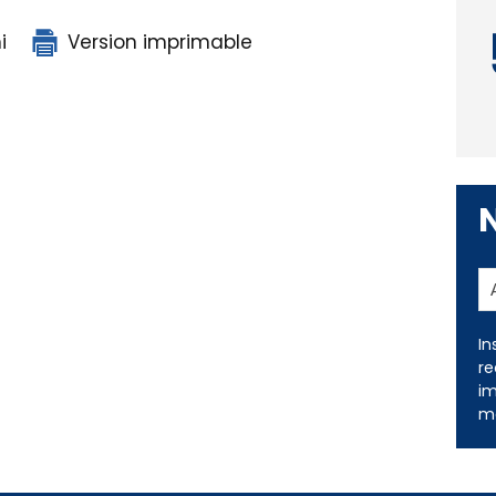
i
Version imprimable
In
re
im
me
ns légales
Nous contacter