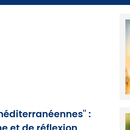
méditerranéennes" :
e et de réflexion