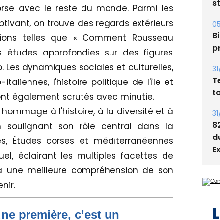
05
Corse avec le reste du monde. Parmi les
Bi
ivant, on trouve des regards extérieurs
p
utions telles que « Comment Rousseau
31
s études approfondies sur des figures
T
Les dynamiques sociales et culturelles,
t
taliennes, l'histoire politique de l'île et
31
 sont également scrutés avec minutie.
8
ommage à l'histoire, à la diversité et à
d
n soulignant son rôle central dans la
E
es, Études corses et méditerranéennes
uel, éclairant les multiples facettes de
nt à une meilleure compréhension de son
nir.
L
une première, c’est un