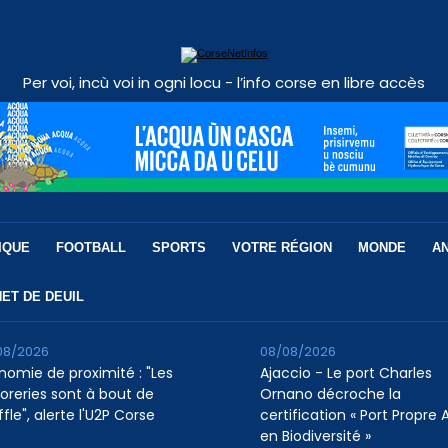
Per voi, incù voi in ogni locu - l’info corse en libre accès
IQUE
FOOTBALL
SPORTS
VOTRE RÉGION
MONDE
A
ET DE DEUIL
08/2026
08/08/2026
nomie de proximité : "Les
Ajaccio - Le port Charles
soreries sont à bout de
Ornano décroche la
fle", alerte l'U2P Corse
certification « Port Propre A
en Biodiversité »