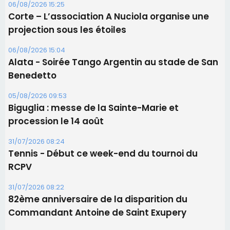
procession le 14 août
31/07/2026 08:24
Tennis - Début ce week-end du tournoi du
RCPV
31/07/2026 08:22
82ème anniversaire de la disparition du
Commandant Antoine de Saint Exupery
Les plus lus
Satine Nomary est la nouvelle Miss Corse 2026
Éclipse du 12 août : la Corse aux premières loges
d'un spectacle qui ne reviendra pas avant 2081
Bastia – Le festival Porto Latino évacué en urgence
avant le concert de Mosimann