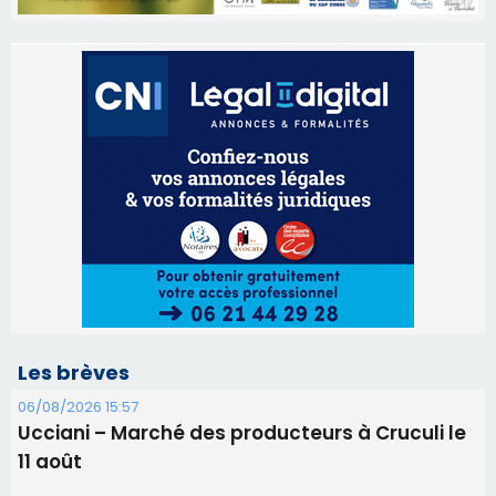
Les brèves
06/08/2026 15:57
Ucciani – Marché des producteurs à Cruculi le
11 août
06/08/2026 15:25
Corte – L’association A Nuciola organise une
projection sous les étoiles
06/08/2026 15:04
Alata - Soirée Tango Argentin au stade de San
Benedetto
05/08/2026 09:53
Biguglia : messe de la Sainte-Marie et