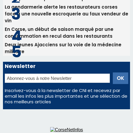
Les plus lus
Satine Nomary est la nouvelle Miss Corse 2026
Éclipse du 12 août : la Corse aux premières loges
d'un spectacle qui ne reviendra pas avant 2081
La gendarmerie alerte les restaurateurs corses
face à une nouvelle escroquerie au faux vendeur de
vin
En Corse, un début de saison marqué par une
consommation en recul dans les restaurants
Deux jeunes Ajacciens sur la voie de la médecine
militaire
Newsletter