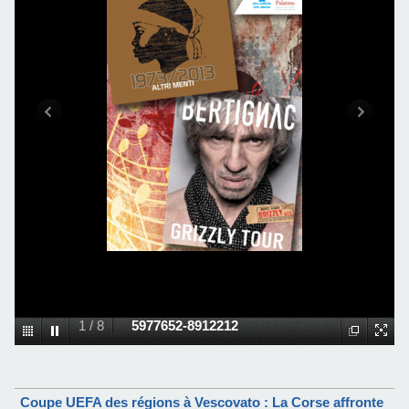
1
/
8
5977652-8912212
Coupe UEFA des régions à Vescovato : La Corse affronte