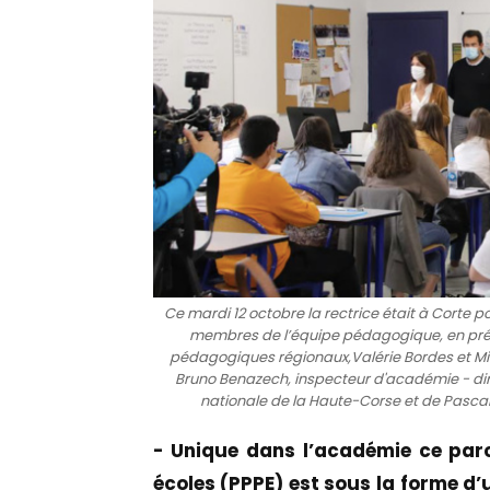
Ce mardi 12 octobre la rectrice était à Corte p
membres de l’équipe pédagogique, en pré
pédagogiques régionaux,Valérie Bordes et M
Bruno Benazech, inspecteur d'académie - di
nationale de la Haute-Corse et de Pascale
- Unique dans l’académie ce par
écoles (PPPE) est sous la forme d’