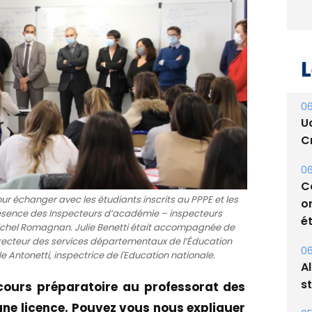
L
06
U
Cr
06
C
our échanger avec les étudiants inscrits au PPPE et les
o
sence des Inspecteurs d’académie – inspecteurs
ét
ichel Romagnan. Julie Benetti était accompagnée de
recteur des services départementaux de l’Éducation
06
 Antonetti, inspectrice de l'Education nationale.
A
s
cours préparatoire au professorat des
une licence. Pouvez vous nous expliquer