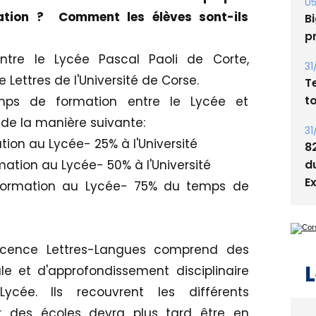
05
ation ? Comment les élèves sont-ils
Bi
p
entre le Lycée Pascal Paoli de Corte,
31
Lettres de l'Université de Corse.
T
t
emps de formation entre le Lycée et
i de la manière suivante:
31
ion au Lycée- 25% à l'Université
8
tion au Lycée- 50% à l'Université
d
E
ormation au Lycée- 75% du temps de
licence Lettres-Langues comprend des
L
e et d'approfondissement disciplinaire
ycée. Ils recouvrent les différents
r des écoles devra plus tard être en