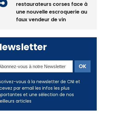
restaurateurs corses face à
une nouvelle escroquerie au
faux vendeur de vin
Newsletter
scrivez-vous à la newsletter de CNI et
cevez par email les infos les plus
portantes et une sélection de nos
illeurs articles