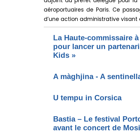
adjoint au préfet délégué pour la 
aéroportuaires de Paris. Ce passag
d’une action administrative visa
La Haute-commissaire à 
pour lancer un partenari
Kids »
A màghjina - A sentinell
U tempu in Corsica
Bastia – Le festival Por
avant le concert de Mo