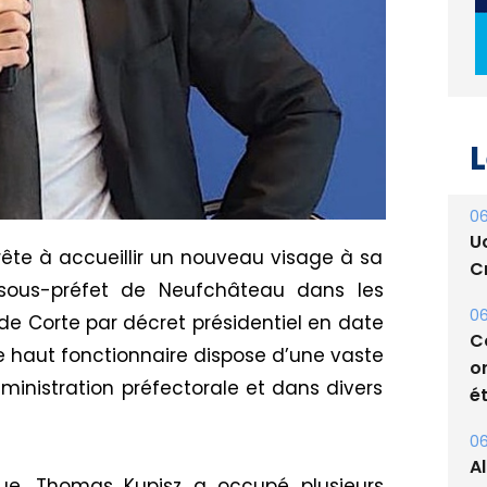
L
06
U
ête à accueillir un nouveau visage à sa
Cr
s sous-préfet de Neufchâteau dans les
06
e Corte par décret présidentiel en date
C
e haut fonctionnaire dispose d’une vaste
o
ministration préfectorale et dans divers
ét
06
A
que, Thomas Kupisz a occupé plusieurs