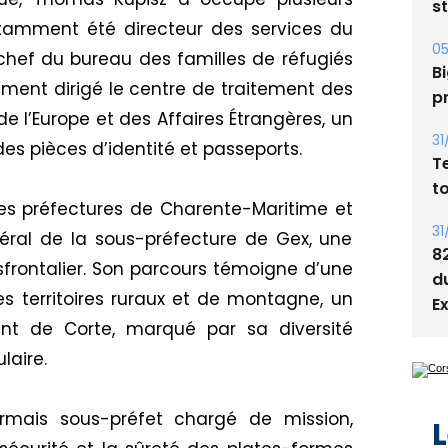
s
otamment été directeur des services du
05
chef du bureau des familles de réfugiés
Bi
alement dirigé le centre de traitement des
p
 l’Europe et des Affaires Étrangères, un
31
es pièces d’identité et passeports.
T
t
 des préfectures de Charente-Maritime et
31
énéral de la sous-préfecture de Gex, une
8
nsfrontalier. Son parcours témoigne d’une
d
s territoires ruraux et de montagne, un
E
ent de Corte, marqué par sa diversité
laire.
rmais sous-préfet chargé de mission,
L