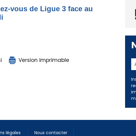
dez-vous de Ligue 3 face au
i
i
Version imprimable
In
re
im
me
ns légales
Nous contacter