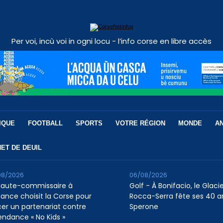
Per voi, incù voi in ogni locu - l’info corse en libre accès
IQUE
FOOTBALL
SPORTS
VOTRE RÉGION
MONDE
A
ET DE DEUIL
08/2026
06/08/2026
Haute-commissaire à
Golf - À Bonifacio, le Glaci
nfance choisit la Corse pour
Rocca-Serra fête ses 40 a
cer un partenariat contre
Sperone
tendance « No Kids »