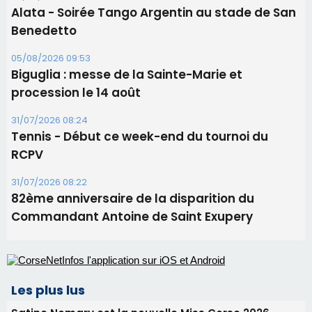
Tennis - Début ce week-end du tournoi du
RCPV
31/07/2026 08:22
82ème anniversaire de la disparition du
Commandant Antoine de Saint Exupery
Les plus lus
Satine Nomary est la nouvelle Miss Corse 2026
Éclipse du 12 août : la Corse aux premières loges
d'un spectacle qui ne reviendra pas avant 2081
Bastia – Le festival Porto Latino évacué en urgence
avant le concert de Mosimann
En Corse, un début de saison marqué par une
consommation en recul dans les restaurants
La gendarmerie alerte les restaurateurs corses