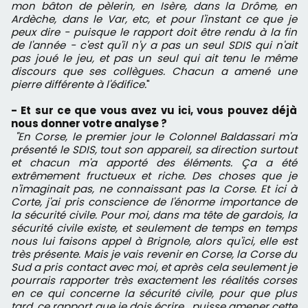
mon bâton de pèlerin, en Isère, dans la Drôme, en
Ardèche, dans le Var, etc, et pour l'instant ce que je
peux dire - puisque le rapport doit être rendu à la fin
de l'année - c'est qu'il n'y a pas un seul SDIS qui n'ait
pas joué le jeu, et pas un seul qui ait tenu le même
discours que ses collègues. Chacun a amené une
pierre différente à l'édifice.
"
- Et sur ce que vous avez vu ici, vous pouvez déjà
nous donner votre analyse ?
"En Corse, le premier jour le Colonnel Baldassari m'a
présenté le SDIS, tout son appareil, sa direction surtout
et chacun m'a apporté des éléments. Ça a été
extrêmement fructueux et riche. Des choses que je
n'imaginait pas, ne connaissant pas la Corse. Et ici à
Corte, j'ai pris conscience de l'énorme importance de
la sécurité civile. Pour moi, dans ma tête de gardois, la
sécurité civile existe, et seulement de temps en temps
nous lui faisons appel à Brignole, alors qu'ici, elle est
très présente. Mais je vais revenir en Corse, la Corse du
Sud a pris contact avec moi, et après cela seulement je
pourrais rapporter très exactement les réalités corses
en ce qui concerne la sécurité civile, pour que plus
tard, ce rapport que je dois écrire , puisse amener cette