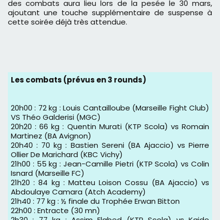
des combats aura lieu lors de la pesée le 30 mars,
ajoutant une touche supplémentaire de suspense à
cette soirée déjà très attendue.
Les combats (prévus en 3 rounds)
20h00 : 72 kg : Louis Cantailloube (Marseille Fight Club)
VS Théo Galderisi (MGC)
20h20 : 66 kg : Quentin Murati (KTP Scola) vs Romain
Martinez (BA Avignon)
20h40 : 70 kg : Bastien Sereni (BA Ajaccio) vs Pierre
Ollier De Marichard (KBC Vichy)
21h00 : 55 kg : Jean-Camille Pietri (KTP Scola) vs Colin
Isnard (Marseille FC)
21h20 : 84 kg : Matteu Loison Cossu (BA Ajaccio) vs
Abdoulaye Camara (Atch Academy)
21h40 : 77 kg : ½ finale du Trophée Erwan Bitton
22h00 : Entracte (30 mn)
2h30 : 77 kg : Assim Elabed (KTP Scola) vs Kaido