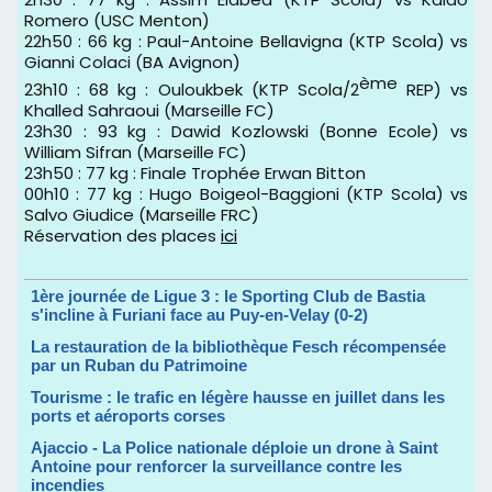
Romero (USC Menton)
22h50 : 66 kg : Paul-Antoine Bellavigna (KTP Scola) vs
Gianni Colaci (BA Avignon)
ème
23h10 : 68 kg : Ouloukbek (KTP Scola/2
REP) vs
Khalled Sahraoui (Marseille FC)
23h30 : 93 kg : Dawid Kozlowski (Bonne Ecole) vs
William Sifran (Marseille FC)
23h50 : 77 kg : Finale Trophée Erwan Bitton
00h10 : 77 kg : Hugo Boigeol-Baggioni (KTP Scola) vs
Salvo Giudice (Marseille FRC)
Réservation des places
ici
1ère journée de Ligue 3 : le Sporting Club de Bastia
s'incline à Furiani face au Puy-en-Velay (0-2)
La restauration de la bibliothèque Fesch récompensée
par un Ruban du Patrimoine
Tourisme : le trafic en légère hausse en juillet dans les
ports et aéroports corses
Ajaccio - La Police nationale déploie un drone à Saint
Antoine pour renforcer la surveillance contre les
incendies