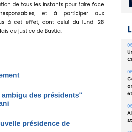
ation de tous les instants pour faire face
esponsables, et à participer aux
s à cet effet, dont celui du lundi 28
is de justice de Bastia.
L
06
U
Cr
nement
06
C
 ambigu des présidents"
o
ani
ét
06
uvelle présidence de
A