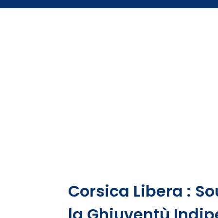
Corsica Libera : S
la Ghjuventù Indi