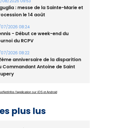
tade de San Benedetto
/08/2026 09:53
guglia : messe de la Sainte-Marie et
rocession le 14 août
/07/2026 08:24
ennis - Début ce week-end du
ournoi du RCPV
/07/2026 08:22
2ème anniversaire de la disparition
u Commandant Antoine de Saint
xupery
es plus lus