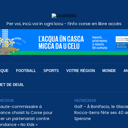
Per voi, incù voi in ogni locu - l’info corse en libre accès
IQUE
FOOTBALL
SPORTS
VOTRE RÉGION
MONDE
A
ET DE DEUIL
08/2026
06/08/2026
Haute-commissaire à
Golf - À Bonifacio, le Glaci
nfance choisit la Corse pour
Rocca-Serra fête ses 40 a
cer un partenariat contre
Sperone
tendance « No Kids »