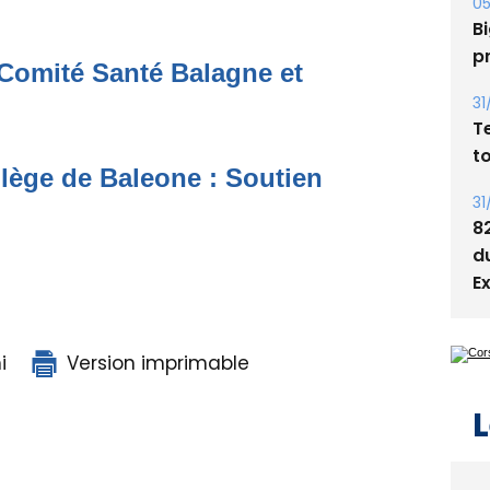
s
05
Comité Santé Balagne et
Bi
p
31
llège de Baleone : Soutien
T
t
31
8
d
E
i
Version imprimable
L