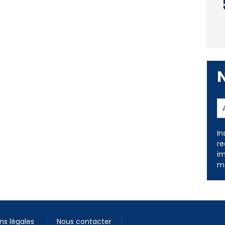
In
re
im
me