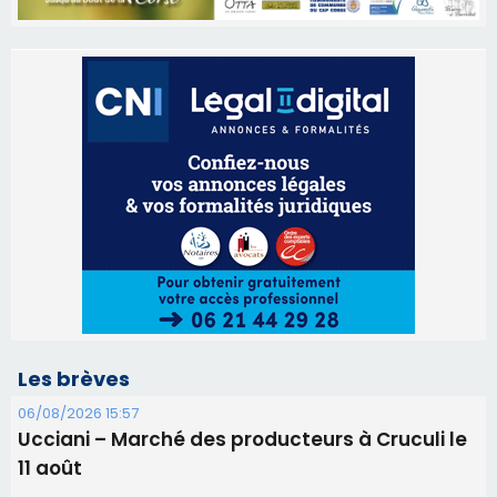
Les brèves
06/08/2026 15:57
Ucciani – Marché des producteurs à Cruculi le
11 août
06/08/2026 15:25
Corte – L’association A Nuciola organise une
projection sous les étoiles
06/08/2026 15:04
Alata - Soirée Tango Argentin au stade de San
Benedetto
05/08/2026 09:53
Biguglia : messe de la Sainte-Marie et