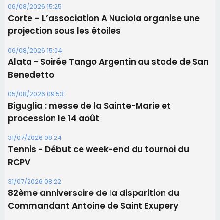
procession le 14 août
31/07/2026 08:24
Tennis - Début ce week-end du tournoi du
RCPV
31/07/2026 08:22
82ème anniversaire de la disparition du
Commandant Antoine de Saint Exupery
Les plus lus
Satine Nomary est la nouvelle Miss Corse 2026
Éclipse du 12 août : la Corse aux premières loges
d'un spectacle qui ne reviendra pas avant 2081
En Corse, un début de saison marqué par une
consommation en recul dans les restaurants