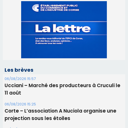
Les brèves
06/08/2026 15:57
Ucciani – Marché des producteurs à Cruculi le
11 août
06/08/2026 15:25
Corte – L’association A Nuciola organise une
projection sous les étoiles
06/08/2026 15:04
Alata - Soirée Tango Argentin au stade de San
Benedetto
05/08/2026 09:53
Biguglia : messe de la Sainte-Marie et
procession le 14 août