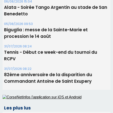
31/07/2026 08:24
Tennis - Début ce week-end du tournoi du
RCPV
31/07/2026 08:22
82ème anniversaire de la disparition du
Commandant Antoine de Saint Exupery
Les plus lus
Satine Nomary est la nouvelle Miss Corse 2026
Éclipse du 12 août : la Corse aux premières loges
d'un spectacle qui ne reviendra pas avant 2081
En Corse, un début de saison marqué par une
consommation en recul dans les restaurants
La gendarmerie alerte les restaurateurs corses
face à une nouvelle escroquerie au faux vendeur de