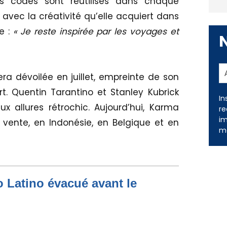
s codes sont réutilisés dans chaque
avec la créativité qu’elle acquiert dans
e :
« Je reste inspirée par les voyages et
era dévoilée en juillet, empreinte de son
. Quentin Tarantino et Stanley Kubrick
In
x allures rétrochic. Aujourd’hui, Karma
re
im
vente, en Indonésie, en Belgique et en
me
to Latino évacué avant le