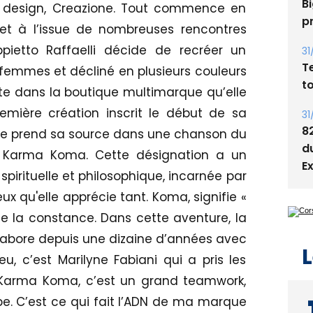
Bi
 design, Creazione. Tout commence en
p
 et à l’issue de nombreuses rencontres
pietto Raffaelli décide de recréer un
31
T
 femmes et décliné en plusieurs couleurs
t
te dans la boutique multimarque qu’elle
emière création inscrit le début de sa
31
8
ue prend sa source dans une chanson du
d
: Karma Koma. Cette désignation a un
E
 spirituelle et philosophique, incarnée par
eux qu'elle apprécie tant. Koma, signifie «
se la constance. Dans cette aventure, la
ollabore depuis une dizaine d’années avec
L
peu, c’est Marilyne Fabiani qui a pris les
 « Karma Koma, c’est un grand teamwork,
pe. C’est ce qui fait l’ADN de ma marque