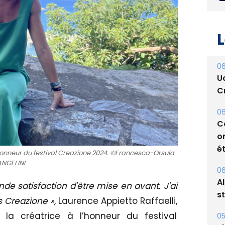
L
06
U
Cr
06
C
o
ét
l'honneur du festival Creazione 2024. ©Francesca-Orsula
ANGELINI
06
A
nde satisfaction d'être mise en avant. J'ai
s
 Creazione »,
Laurence Appietto Raffaelli,
la créatrice à l’honneur du festival
05