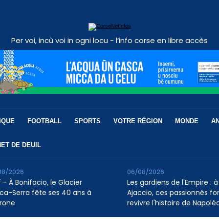
Per voi, incù voi in ogni locu - l’info corse en libre accès
IQUE
FOOTBALL
SPORTS
VOTRE RÉGION
MONDE
A
ET DE DEUIL
08/2026
06/08/2026
 - À Bonifacio, le Glacier
Les gardiens de l'Empire : à
ca-Serra fête ses 40 ans à
Ajaccio, ces passionnés fo
rone
revivre l'histoire de Napolé