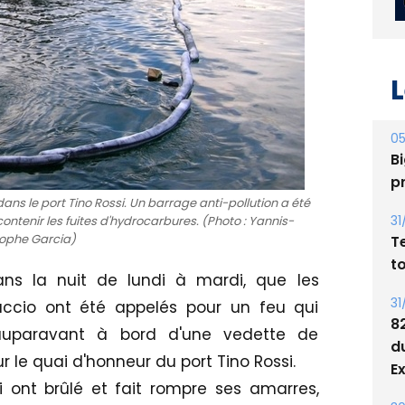
L
05
Bi
p
 le port Tino Rossi. Un barrage anti-pollution a été
31
ontenir les fuites d'hydrocarbures. (Photo : Yannis-
tophe Garcia)
T
t
ans la nuit de lundi à mardi, que les
31
accio ont été appelés pour un feu qui
8
auparavant à bord d'une vedette de
d
 le quai d'honneur du port Tino Rossi.
E
 ont brûlé et fait rompre ses amarres,