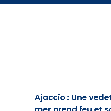
Ajaccio : Une ved
mer prend feu et s