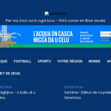
Per voi, incù voi in ogni locu - l’info corse en libre accès
IQUE
FOOTBALL
SPORTS
VOTRE RÉGION
MONDE
A
ET DE DEUIL
08/2026
05/08/2026
àghjina - U ballu di u
Sartène- Début de noyade
finu
Senetosa