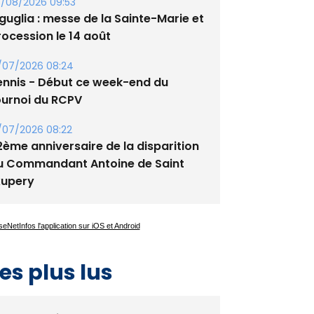
tade de San Benedetto
/08/2026 09:53
guglia : messe de la Sainte-Marie et
rocession le 14 août
/07/2026 08:24
ennis - Début ce week-end du
ournoi du RCPV
/07/2026 08:22
2ème anniversaire de la disparition
u Commandant Antoine de Saint
xupery
es plus lus