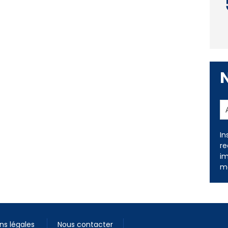
In
re
im
me