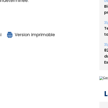
 indéterminée.
s
05
Bi
p
31
i
Version imprimable
T
t
31
8
d
E
L