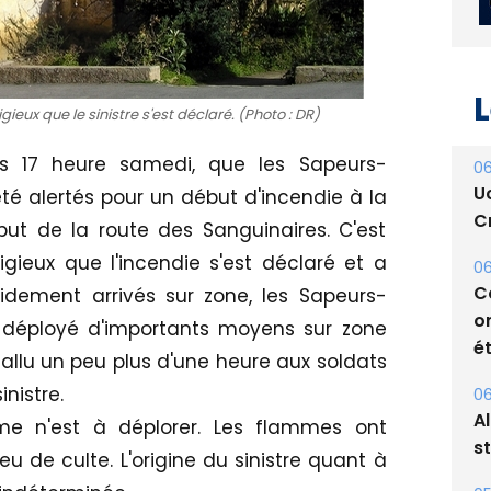
igieux que le sinistre s'est déclaré. (Photo : DR)
L
ers 17 heure samedi, que les Sapeurs-
té alertés pour un début d'incendie à la
06
ut de la route des Sanguinaires. C'est
U
ligieux que l'incendie s'est déclaré et a
Cr
idement arrivés sur zone, les Sapeurs-
06
 déployé d'importants moyens sur zone
C
 a fallu un peu plus d'une heure aux soldats
o
inistre.
ét
me n'est à déplorer. Les flammes ont
06
 de culte. L'origine du sinistre quant à
A