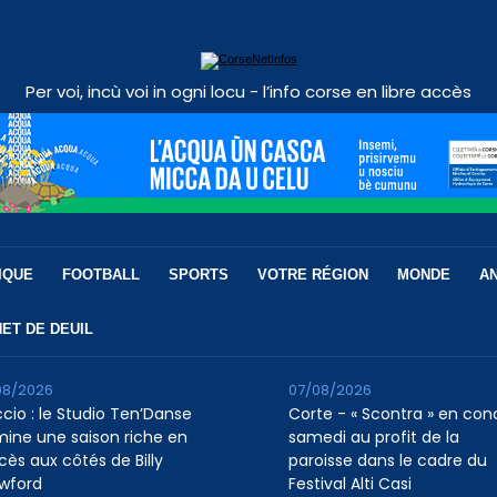
Per voi, incù voi in ogni locu - l’info corse en libre accès
IQUE
FOOTBALL
SPORTS
VOTRE RÉGION
MONDE
A
ET DE DEUIL
08/2026
07/08/2026
ccio : le Studio Ten’Danse
Corte - « Scontra » en con
mine une saison riche en
samedi au profit de la
cès aux côtés de Billy
paroisse dans le cadre du
wford
Festival Alti Casi