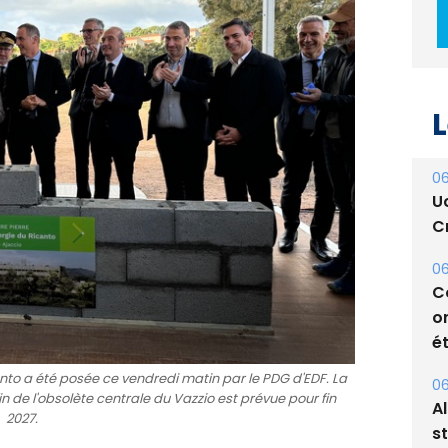
L
06
U
Cr
06
C
o
ét
anto a été posée ce vendredi matin par le PDG d'EDF. La
06
fin de l'obsolète centrale du Vazzio est prévue pour fin
A
2027.
s