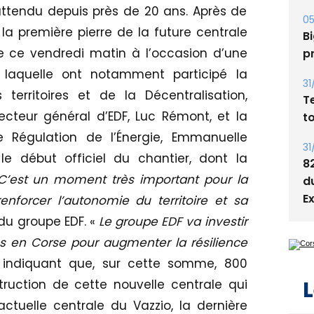
attendu depuis près de 20 ans. Après de
05
a première pierre de la future centrale
Bi
e ce vendredi matin à l’occasion d’une
p
aquelle ont notamment participé la
31
territoires et de la Décentralisation,
T
recteur général d’EDF, Luc Rémont, et la
t
 Régulation de l’Énergie, Emmanuelle
31
 début officiel du chantier, dont la
8
C’est un moment très important pour la
d
E
nforcer l’autonomie du territoire et sa
G du groupe EDF. «
Le groupe EDF va investir
 ans en Corse pour augmenter la résilience
 indiquant que, sur cette somme, 800
L
truction de cette nouvelle centrale qui
’actuelle centrale du Vazzio, la dernière