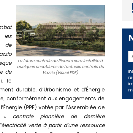
ombat
 les
n de
azzio
La future centrale du Ricanto sera installée à
isque
quelques encablures de l'actuelle centrale du
In
ue de
Vazzio (Visuel EDF)
re
i, le
im
ent durable, d’Urbanisme et d’Énergie
me
 que, conformément aux engagements de
l’Énergie (PPE) votée par l’Assemblée de
te «
centrale pionnière de dernière
électricité verte à partir d’une ressource