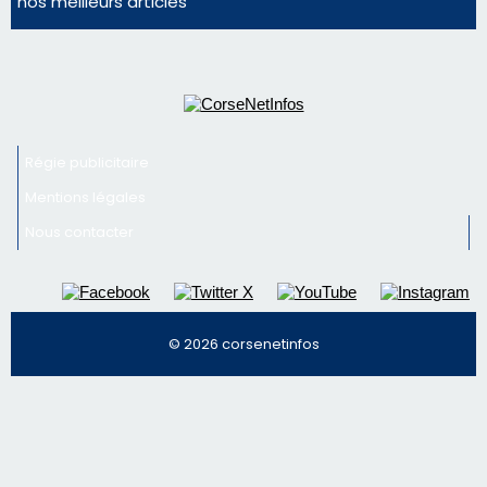
vin
Newsletter
Inscrivez-vous à la newsletter de CNI et recevez par
email les infos les plus importantes et une sélection de
nos meilleurs articles
Régie publicitaire
Mentions légales
Nous contacter