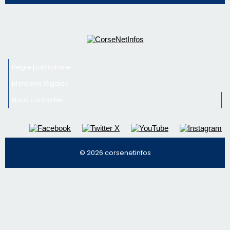
Newsletter
Inscrivez-vous à la newsletter de CNI et recevez par
email les infos les plus importantes et une sélection de
nos meilleurs articles
Régie publicitaire
Mentions légales
Nous contacter