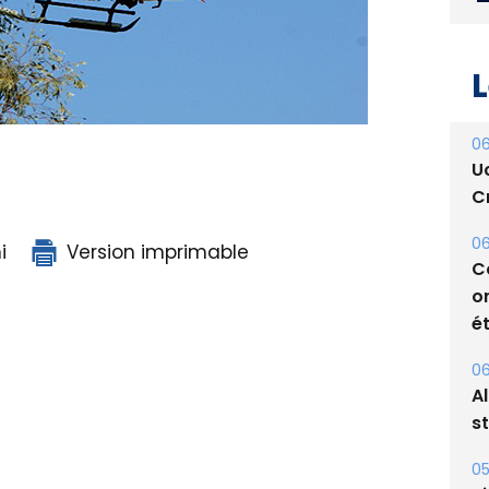
L
06
U
Cr
i
Version imprimable
06
C
o
ét
06
A
s