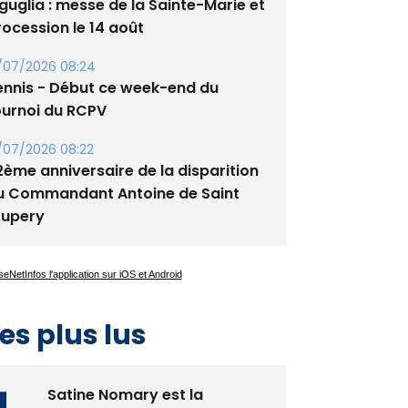
/08/2026 09:53
guglia : messe de la Sainte-Marie et
rocession le 14 août
/07/2026 08:24
ennis - Début ce week-end du
ournoi du RCPV
/07/2026 08:22
2ème anniversaire de la disparition
u Commandant Antoine de Saint
xupery
es plus lus