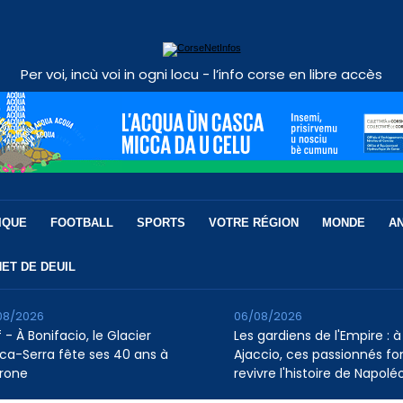
Per voi, incù voi in ogni locu - l’info corse en libre accès
IQUE
FOOTBALL
SPORTS
VOTRE RÉGION
MONDE
A
ET DE DEUIL
08/2026
06/08/2026
 - À Bonifacio, le Glacier
Les gardiens de l'Empire : à
ca-Serra fête ses 40 ans à
Ajaccio, ces passionnés fo
rone
revivre l'histoire de Napolé