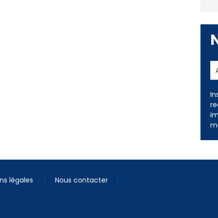
In
re
im
me
ns légales
Nous contacter